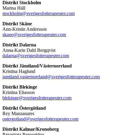
Distrikt Stockholm
Marina Häll
stockholm@sverigesfotterapeuter.com
Distrikt Skåne
Ann-Kristin Andersson
skane@sverigesfotterapeuter.com
Distrikt Dalarna
Anna-Karin Dahl Bergqvist
dalarna@sverigesfotterapeuter.com
Distrikt Jämtland/Västernorrland
Kristina Haglund
jamtland.vasternorrland@sverigesfotterapeuter.com
Distrikt Blekinge
Kristina Eliasson
blekinge@sverigesfotterapeuter.com
Distrikt Östergötland
Rey Manzanares
ostergotland@sverigesfotterapeuter.com
Distrikt Kalmar/Kronoberg
Panagiota Pagouridou