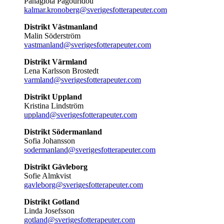
Panagiota Pagouridou
kalmar.kronoberg@sverigesfotterapeuter.com
Distrikt Västmanland
Malin Söderström
vastmanland@sverigesfotterapeuter.com
Distrikt Värmland
Lena Karlsson Brostedt
varmland@sverigesfotterapeuter.com
Distrikt Uppland
Kristina Lindström
uppland@sverigesfotterapeuter.com
Distrikt Södermanland
Sofia Johansson
sodermanland@sverigesfotterapeuter.com
Distrikt Gävleborg
Sofie Almkvist
gavleborg@sverigesfotterapeuter.com
Distrikt Gotland
Linda Josefsson
gotland@sverigesfotterapeuter.com