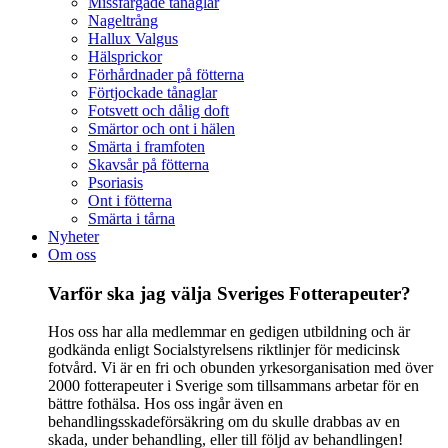
Missfärgade tånaglar
Nageltrång
Hallux Valgus
Hälsprickor
Förhårdnader på fötterna
Förtjockade tånaglar
Fotsvett och dålig doft
Smärtor och ont i hälen
Smärta i framfoten
Skavsår på fötterna
Psoriasis
Ont i fötterna
Smärta i tårna
Nyheter
Om oss
Varför ska jag välja Sveriges Fotterapeuter?
Hos oss har alla medlemmar en gedigen utbildning och är
godkända enligt Socialstyrelsens riktlinjer för medicinsk
fotvård. Vi är en fri och obunden yrkesorganisation med över
2000 fotterapeuter i Sverige som tillsammans arbetar för en
bättre fothälsa. Hos oss ingår även en
behandlingsskadeförsäkring om du skulle drabbas av en
skada, under behandling, eller till följd av behandlingen!