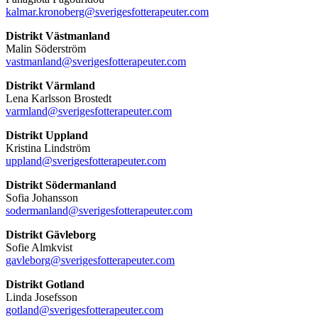
kalmar.kronoberg@sverigesfotterapeuter.com
Distrikt Västmanland
Malin Söderström
vastmanland@sverigesfotterapeuter.com
Distrikt Värmland
Lena Karlsson Brostedt
varmland@sverigesfotterapeuter.com
Distrikt Uppland
Kristina Lindström
uppland@sverigesfotterapeuter.com
Distrikt Södermanland
Sofia Johansson
sodermanland@sverigesfotterapeuter.com
Distrikt Gävleborg
Sofie Almkvist
gavleborg@sverigesfotterapeuter.com
Distrikt Gotland
Linda Josefsson
gotland@sverigesfotterapeuter.com