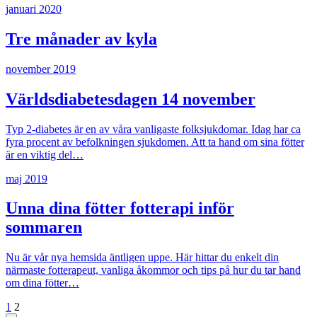
januari 2020
Tre månader av kyla
november 2019
Världsdiabetesdagen 14 november
Typ 2-diabetes är en av våra vanligaste folksjukdomar. Idag har ca
fyra procent av befolkningen sjukdomen. Att ta hand om sina fötter
är en viktig del…
maj 2019
Unna dina fötter fotterapi inför
sommaren
Nu är vår nya hemsida äntligen uppe. Här hittar du enkelt din
närmaste fotterapeut, vanliga åkommor och tips på hur du tar hand
om dina fötter…
1
2