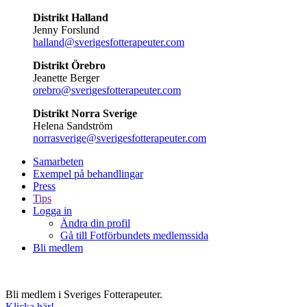
Distrikt Halland
Jenny Forslund
halland@sverigesfotterapeuter.com
Distrikt Örebro
Jeanette Berger
orebro@sverigesfotterapeuter.com
Distrikt Norra Sverige
Helena Sandström
norrasverige@sverigesfotterapeuter.com
Samarbeten
Exempel på behandlingar
Press
Tips
Logga in
Ändra din profil
Gå till Fotförbundets medlemssida
Bli medlem
Bli medlem i Sveriges Fotterapeuter.
Klicka här!