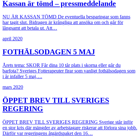
Kassan är tömd – pressmeddelande
NU ÄR KASSAN TÖMD De eventuella besparingar som fanns
har tagit slut. Bidragen är krångliga att ansöka om och går för
långsamt att betala ut. Att…
april 2020
FOTHÄLSODAGEN 5 MAJ
Årets tema: SKOR Får dina 10 tår plats i skorna eller går du
barfota? Sveriges Fotterapeuter firar som vanligt fothälsodagen som
i år infaller 5 maj….
mars 2020
ÖPPET BREV TILL SVERIGES
REGERING
ÖPPET BREV TILL SVERIGES REGERING Sverige står inför
en stor kris där mängder av arbetstagare riskerar att förlora sina jobb.
Därför var regeringens åtgärdspaket den 16…