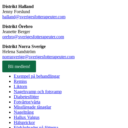
Distrikt Halland
Jenny Forslund
halland@sverigesfotterapeuter.com
Distrikt Örebro
Jeanette Berger
orebro@sverigesfotterapeuter.com
Distrikt Norra Sverige
Helena Sandström
norrasverige@sverigesfotterapeuter.com
Bli medlem!
Exempel på behandlingar
Remiss
Liktorn
Nagelsvamp och fotsvamp
Diabetesfötter
Fotvårtor/vårta
Missfärgade tånaglar
Nageltrång
Hallux Valgus
Hälsprickor
Förhårdnader på fötterna