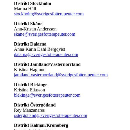
Distrikt Stockholm
Marina Häll
stockholm@sverigesfotterapeuter.com
Distrikt Skåne
Ann-Kristin Andersson
skane@sverigesfotterapeuter.com
Distrikt Dalarna
Anna-Karin Dahl Bergqvist
dalarna@sverigesfotterapeuter.com
Distrikt Jämtland/Västernorrland
Kristina Haglund
jamtland.vasternorrland@sverigesfotterapeuter.com
Distrikt Blekinge
Kristina Eliasson
blekinge@sverigesfotterapeuter.com
Distrikt Östergötland
Rey Manzanares
ostergotland@sverigesfotterapeuter.com
Distrikt Kalmar/Kronoberg