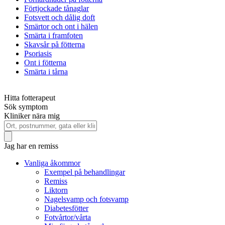
Förtjockade tånaglar
Fotsvett och dålig doft
Smärtor och ont i hälen
Smärta i framfoten
Skavsår på fötterna
Psoriasis
Ont i fötterna
Smärta i tårna
Hitta fotterapeut
Sök symptom
Kliniker nära mig
Jag har en remiss
Vanliga åkommor
Exempel på behandlingar
Remiss
Liktorn
Nagelsvamp och fotsvamp
Diabetesfötter
Fotvårtor/vårta