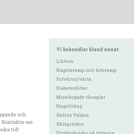
Vi behandlar bland annat
Liktorn
Nagelsvamp och fotsvamp
Fotvårtor/vårta
Diabetesfötter
Missfärgade tånaglar
Nageltrång
ggande och
Hallux Valgus
 Kontakta oss
Hälsprickor
boka tid!
Förhårdnader på fötterna