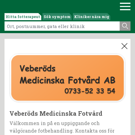
Hitta fotterapeut
Sök symptom
Kliniker nära mig
Veberöds Medicinska Fotvård
Välkommen in på en uppiggande och
välgörande fotbehandling. Kontakta oss för