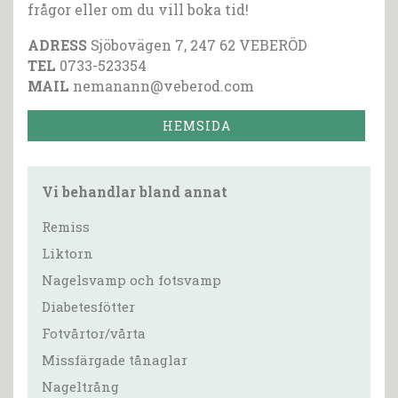
frågor eller om du vill boka tid!
ADRESS
Sjöbovägen 7, 247 62 VEBERÖD
TEL
0733-523354
MAIL
nemanann@veberod.com
HEMSIDA
Vi behandlar bland annat
Remiss
Liktorn
Nagelsvamp och fotsvamp
Diabetesfötter
Fotvårtor/vårta
Missfärgade tånaglar
Nageltrång