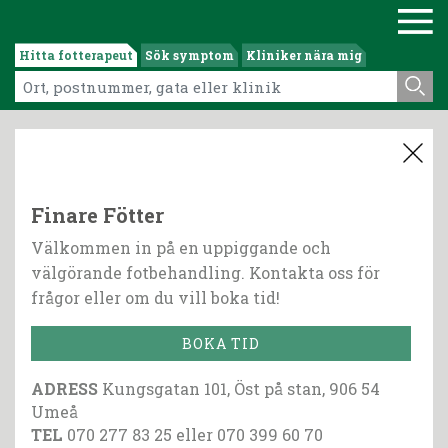
Hitta fotterapeut
Sök symptom
Kliniker nära mig
Finare Fötter
Välkommen in på en uppiggande och
välgörande fotbehandling. Kontakta oss för
frågor eller om du vill boka tid!
BOKA TID
ADRESS
Kungsgatan 101, Öst på stan, 906 54
Umeå
TEL
070 277 83 25 eller 070 399 60 70