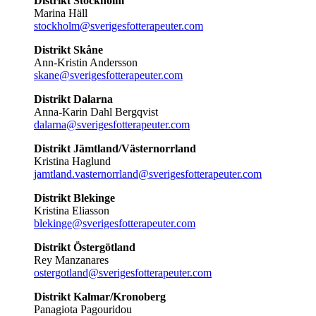
Distrikt Stockholm
Marina Häll
stockholm@sverigesfotterapeuter.com
Distrikt Skåne
Ann-Kristin Andersson
skane@sverigesfotterapeuter.com
Distrikt Dalarna
Anna-Karin Dahl Bergqvist
dalarna@sverigesfotterapeuter.com
Distrikt Jämtland/Västernorrland
Kristina Haglund
jamtland.vasternorrland@sverigesfotterapeuter.com
Distrikt Blekinge
Kristina Eliasson
blekinge@sverigesfotterapeuter.com
Distrikt Östergötland
Rey Manzanares
ostergotland@sverigesfotterapeuter.com
Distrikt Kalmar/Kronoberg
Panagiota Pagouridou