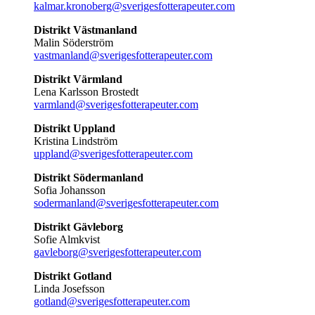
kalmar.kronoberg@sverigesfotterapeuter.com
Distrikt Västmanland
Malin Söderström
vastmanland@sverigesfotterapeuter.com
Distrikt Värmland
Lena Karlsson Brostedt
varmland@sverigesfotterapeuter.com
Distrikt Uppland
Kristina Lindström
uppland@sverigesfotterapeuter.com
Distrikt Södermanland
Sofia Johansson
sodermanland@sverigesfotterapeuter.com
Distrikt Gävleborg
Sofie Almkvist
gavleborg@sverigesfotterapeuter.com
Distrikt Gotland
Linda Josefsson
gotland@sverigesfotterapeuter.com