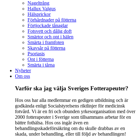
Nageltrång
Hallux Valgus
Hälsprickor
Förhårdnader på fötterna
Förtjockade tånaglar
Fotsvett och dålig doft
Smärtor och ont i hälen
Smärta i framfoten
Skavsår på fötterna
Psoriasis
Ont i fötterna
Smärta i tårna
Nyheter
Om oss
Varför ska jag välja Sveriges Fotterapeuter?
Hos oss har alla medlemmar en gedigen utbildning och är
godkända enligt Socialstyrelsens riktlinjer för medicinsk
fotvård. Vi är en fri och obunden yrkesorganisation med över
2000 fotterapeuter i Sverige som tillsammans arbetar för en
bättre fothälsa. Hos oss ingår även en
behandlingsskadeförsäkring om du skulle drabbas av en
skada, under behandling, eller till följd av behandlingen!