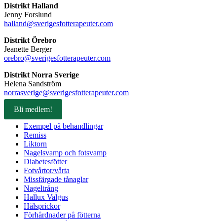
Distrikt Halland
Jenny Forslund
halland@sverigesfotterapeuter.com
Distrikt Örebro
Jeanette Berger
orebro@sverigesfotterapeuter.com
Distrikt Norra Sverige
Helena Sandström
norrasverige@sverigesfotterapeuter.com
Bli medlem!
Exempel på behandlingar
Remiss
Liktorn
Nagelsvamp och fotsvamp
Diabetesfötter
Fotvårtor/vårta
Missfärgade tånaglar
Nageltrång
Hallux Valgus
Hälsprickor
Förhårdnader på fötterna