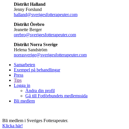
Distrikt Halland
Jenny Forslund
halland@sverigesfotterapeuter.com
Distrikt Örebro
Jeanette Berger
orebro@sverigesfotterapeuter.com
Distrikt Norra Sverige
Helena Sandström
norrasverige@sverigesfotterapeuter.com
Samarbeten
Exempel på behandlingar
Press
Tips
Logga in
Ändra din profil
Gå till Fotförbundets medlemssida
Bli medlem
Bli medlem i Sveriges Fotterapeuter.
Klicka här!