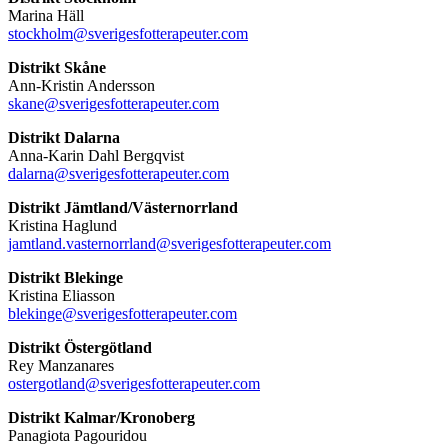
Marina Häll
stockholm@sverigesfotterapeuter.com
Distrikt Skåne
Ann-Kristin Andersson
skane@sverigesfotterapeuter.com
Distrikt Dalarna
Anna-Karin Dahl Bergqvist
dalarna@sverigesfotterapeuter.com
Distrikt Jämtland/Västernorrland
Kristina Haglund
jamtland.vasternorrland@sverigesfotterapeuter.com
Distrikt Blekinge
Kristina Eliasson
blekinge@sverigesfotterapeuter.com
Distrikt Östergötland
Rey Manzanares
ostergotland@sverigesfotterapeuter.com
Distrikt Kalmar/Kronoberg
Panagiota Pagouridou