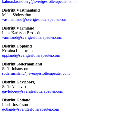
kalmar.kronoberg@sverigesfotterapeuter.com
Distrikt Västmanland
Malin Söderström
vastmanland@sverigesfotterapeuter.com
Distrikt Värmland
Lena Karlsson Brostedt
varmland@sverigesfotterapeuter.com
Distrikt Uppland
Kristina Lindström
uppland@sverigesfotterapeuter.com
Distrikt Södermanland
Sofia Johansson
sodermanland@sverigesfotterapeuter.com
Distrikt Gävleborg
Sofie Almkvist
gavleborg@sverigesfotterapeuter.com
Distrikt Gotland
Linda Josefsson
gotland@sverigesfotterapeuter.com