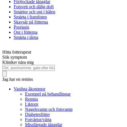
Förtjockade tånaglar
Fotsvett och dålig doft
Smärtor och ont i hälen
Smärta i framfoten
Skavsår på fötterna
Psoriasis
Ont i fötterna
Smärta i tårna
Hitta fotterapeut
Sök symptom
Kliniker nära mig
Jag har en remiss
Vanliga åkommor
Exempel på behandlingar
Remiss
Liktorn
Nagelsvamp och fotsvamp
Diabetesfötter
Fotvårtor/vårta
Missfärgade tånaglar