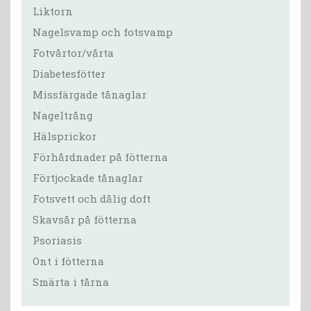
Liktorn
Nagelsvamp och fotsvamp
Fotvårtor/vårta
Diabetesfötter
Missfärgade tånaglar
Nageltrång
Hälsprickor
Förhårdnader på fötterna
Förtjockade tånaglar
Fotsvett och dålig doft
Skavsår på fötterna
Psoriasis
Ont i fötterna
Smärta i tårna