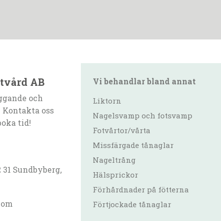
otvård AB
Vi behandlar bland annat
ggande och
Liktorn
 Kontakta oss
Nagelsvamp och fotsvamp
boka tid!
Fotvårtor/vårta
Missfärgade tånaglar
Nageltrång
2 31 Sundbyberg,
Hälsprickor
Förhårdnader på fötterna
com
Förtjockade tånaglar