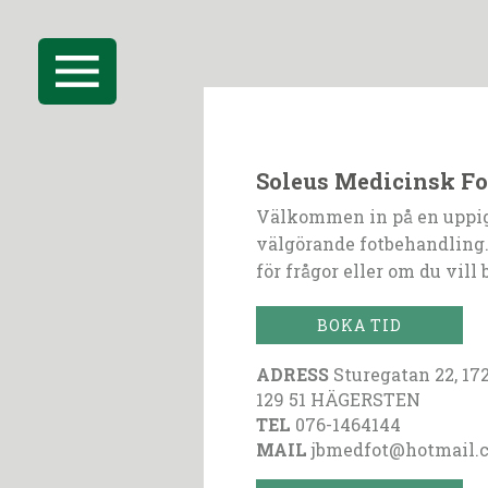
Soleus Medicinsk F
Välkommen in på en uppi
välgörande fotbehandling.
för frågor eller om du vill 
BOKA TID
ADRESS
Sturegatan 22, 17
129 51 HÄGERSTEN
TEL
076-1464144
MAIL
jbmedfot@hotmail.