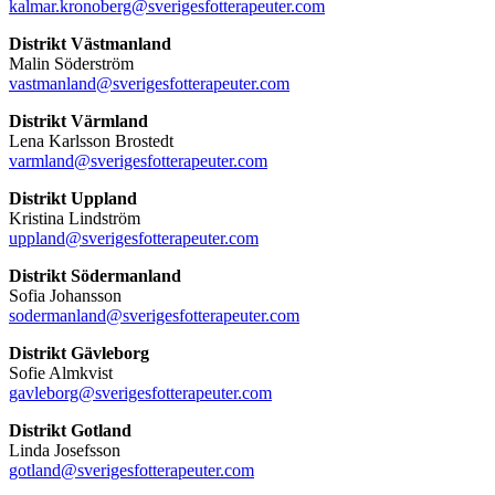
kalmar.kronoberg@sverigesfotterapeuter.com
Distrikt Västmanland
Malin Söderström
vastmanland@sverigesfotterapeuter.com
Distrikt Värmland
Lena Karlsson Brostedt
varmland@sverigesfotterapeuter.com
Distrikt Uppland
Kristina Lindström
uppland@sverigesfotterapeuter.com
Distrikt Södermanland
Sofia Johansson
sodermanland@sverigesfotterapeuter.com
Distrikt Gävleborg
Sofie Almkvist
gavleborg@sverigesfotterapeuter.com
Distrikt Gotland
Linda Josefsson
gotland@sverigesfotterapeuter.com