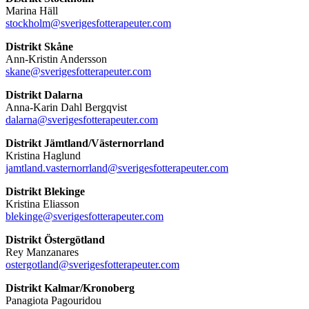
Marina Häll
stockholm@sverigesfotterapeuter.com
Distrikt Skåne
Ann-Kristin Andersson
skane@sverigesfotterapeuter.com
Distrikt Dalarna
Anna-Karin Dahl Bergqvist
dalarna@sverigesfotterapeuter.com
Distrikt Jämtland/Västernorrland
Kristina Haglund
jamtland.vasternorrland@sverigesfotterapeuter.com
Distrikt Blekinge
Kristina Eliasson
blekinge@sverigesfotterapeuter.com
Distrikt Östergötland
Rey Manzanares
ostergotland@sverigesfotterapeuter.com
Distrikt Kalmar/Kronoberg
Panagiota Pagouridou