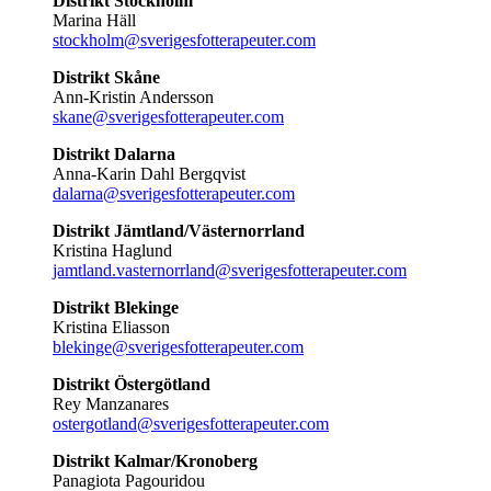
Distrikt Stockholm
Marina Häll
stockholm@sverigesfotterapeuter.com
Distrikt Skåne
Ann-Kristin Andersson
skane@sverigesfotterapeuter.com
Distrikt Dalarna
Anna-Karin Dahl Bergqvist
dalarna@sverigesfotterapeuter.com
Distrikt Jämtland/Västernorrland
Kristina Haglund
jamtland.vasternorrland@sverigesfotterapeuter.com
Distrikt Blekinge
Kristina Eliasson
blekinge@sverigesfotterapeuter.com
Distrikt Östergötland
Rey Manzanares
ostergotland@sverigesfotterapeuter.com
Distrikt Kalmar/Kronoberg
Panagiota Pagouridou