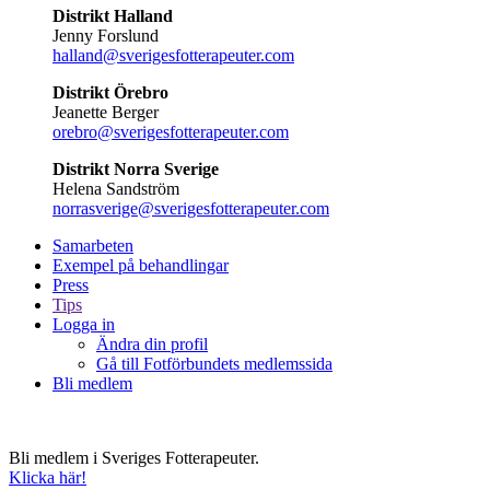
Distrikt Halland
Jenny Forslund
halland@sverigesfotterapeuter.com
Distrikt Örebro
Jeanette Berger
orebro@sverigesfotterapeuter.com
Distrikt Norra Sverige
Helena Sandström
norrasverige@sverigesfotterapeuter.com
Samarbeten
Exempel på behandlingar
Press
Tips
Logga in
Ändra din profil
Gå till Fotförbundets medlemssida
Bli medlem
Bli medlem i Sveriges Fotterapeuter.
Klicka här!