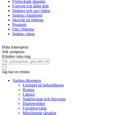
Förtjockade tånaglar
Fotsvett och dålig doft
Smärtor och ont i hälen
Smärta i framfoten
Skavsår på fötterna
Psoriasis
Ont i fötterna
Smärta i tårna
Hitta fotterapeut
Sök symptom
Kliniker nära mig
Jag har en remiss
Vanliga åkommor
Exempel på behandlingar
Remiss
Liktorn
Nagelsvamp och fotsvamp
Diabetesfötter
Fotvårtor/vårta
Missfärgade tånaglar