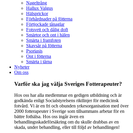
Nageltrång
Hallux Valgus
Hälsprickor
Förhårdnader på fötterna
Förtjockade tånaglar
Fotsvett och dålig doft
Smärtor och ont i hälen
Smärta i framfoten
Skavsår på fötterna
Psoriasis
Ont i fötterna
Smärta i tårna
Nyheter
Om oss
Varför ska jag välja Sveriges Fotterapeuter?
Hos oss har alla medlemmar en gedigen utbildning och är
godkända enligt Socialstyrelsens riktlinjer för medicinsk
fotvård. Vi är en fri och obunden yrkesorganisation med över
2000 fotterapeuter i Sverige som tillsammans arbetar för en
bättre fothälsa. Hos oss ingår även en
behandlingsskadeförsäkring om du skulle drabbas av en
skada, under behandling, eller till följd av behandlingen!