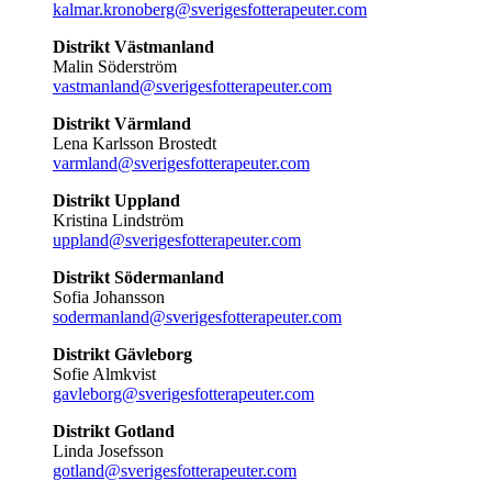
kalmar.kronoberg@sverigesfotterapeuter.com
Distrikt Västmanland
Malin Söderström
vastmanland@sverigesfotterapeuter.com
Distrikt Värmland
Lena Karlsson Brostedt
varmland@sverigesfotterapeuter.com
Distrikt Uppland
Kristina Lindström
uppland@sverigesfotterapeuter.com
Distrikt Södermanland
Sofia Johansson
sodermanland@sverigesfotterapeuter.com
Distrikt Gävleborg
Sofie Almkvist
gavleborg@sverigesfotterapeuter.com
Distrikt Gotland
Linda Josefsson
gotland@sverigesfotterapeuter.com