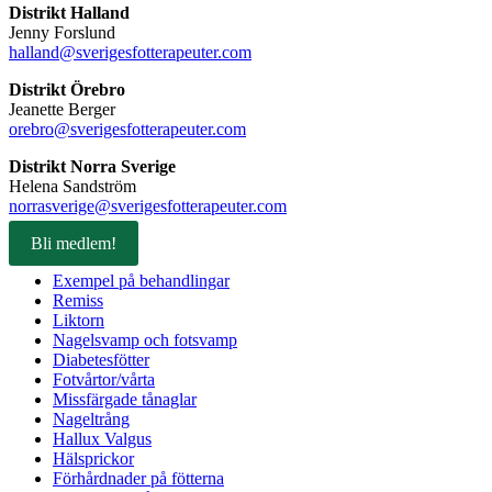
Distrikt Halland
Jenny Forslund
halland@sverigesfotterapeuter.com
Distrikt Örebro
Jeanette Berger
orebro@sverigesfotterapeuter.com
Distrikt Norra Sverige
Helena Sandström
norrasverige@sverigesfotterapeuter.com
Bli medlem!
Exempel på behandlingar
Remiss
Liktorn
Nagelsvamp och fotsvamp
Diabetesfötter
Fotvårtor/vårta
Missfärgade tånaglar
Nageltrång
Hallux Valgus
Hälsprickor
Förhårdnader på fötterna