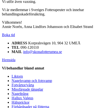
Vi utför även vaxning.
Vi är medlemmar i Sveriges Fotterapeuter och innehar
behandlingsskadeförsäkring.
Välkommen!
Annie Norén, Anna Lindfors Johansson och Elisabet Strand
Boka tid
ADRESS
Korpralsvägen 10, 904 32 UMEÅ
TEL
090-120110
MAIL
info@skonafotterumea.se
Hemsida
Vi behandlar bland annat
Liktorn
Nagelsvamp och fotsvamp
Fotvårtor/vårta
Missfärgade tånaglar
Nageltrång
Hallux Valgus
Hälsprickor
Förhårdnader på fötterna