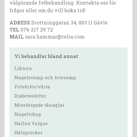
välgörande fotbehandling. Kontakta oss för
frågor eller om du vill boka tid!
ADRESS
Drottninggatan 34, 803 11 Gävle
TEL
076-217 29 72
MAIL
sara.hammar@telia.com
Vi behandlar bland annat
Liktorn
Nagelsvamp och fotsvamp
Fotvårtor/vårta
Diabetesfötter
Missfärgade tånaglar
Nageltrång
Hallux Valgus
Hälsprickor