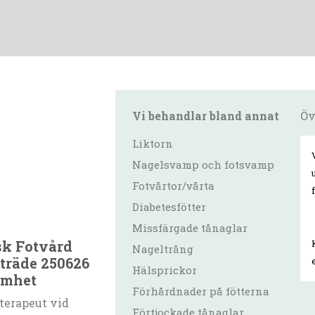
Vi behandlar bland annat
Öv
Liktorn
Nagelsvamp och fotsvamp
Fotvårtor/vårta
Diabetesfötter
Missfärgade tånaglar
sk Fotvård
Nageltrång
träde 250626
Hälsprickor
amhet
Förhårdnader på fötterna
terapeut vid
Förtjockade tånaglar