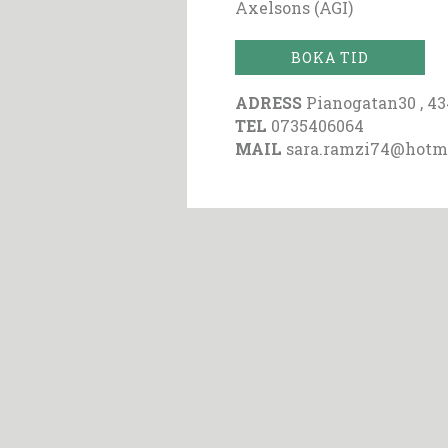
Axelsons (AGI)
BOKA TID
ADRESS
Pianogatan30 , 4
TEL
0735406064
MAIL
sara.ramzi74@hotm