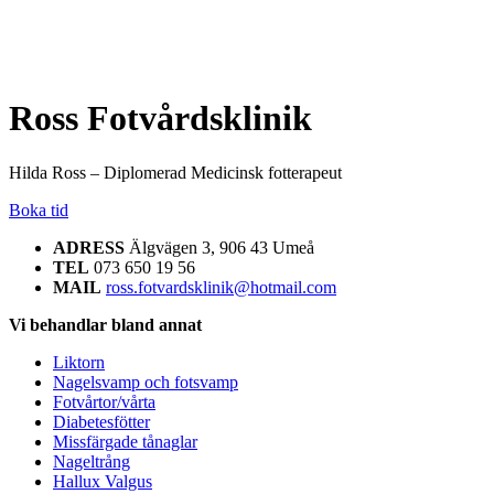
Ross Fotvårdsklinik
Hilda Ross – Diplomerad Medicinsk fotterapeut
Boka tid
ADRESS
Älgvägen 3, 906 43 Umeå
TEL
073 650 19 56
MAIL
ross.fotvardsklinik@hotmail.com
Vi behandlar bland annat
Liktorn
Nagelsvamp och fotsvamp
Fotvårtor/vårta
Diabetesfötter
Missfärgade tånaglar
Nageltrång
Hallux Valgus