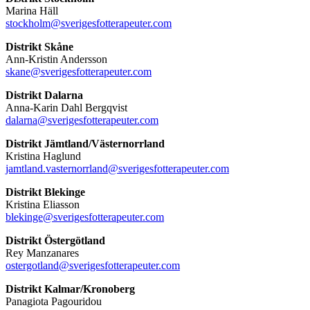
Marina Häll
stockholm@sverigesfotterapeuter.com
Distrikt Skåne
Ann-Kristin Andersson
skane@sverigesfotterapeuter.com
Distrikt Dalarna
Anna-Karin Dahl Bergqvist
dalarna@sverigesfotterapeuter.com
Distrikt Jämtland/Västernorrland
Kristina Haglund
jamtland.vasternorrland@sverigesfotterapeuter.com
Distrikt Blekinge
Kristina Eliasson
blekinge@sverigesfotterapeuter.com
Distrikt Östergötland
Rey Manzanares
ostergotland@sverigesfotterapeuter.com
Distrikt Kalmar/Kronoberg
Panagiota Pagouridou