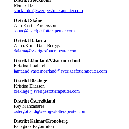
Distrikt Stockholm
Marina Häll
stockholm@sverigesfotterapeuter.com
Distrikt Skåne
Ann-Kristin Andersson
skane@sverigesfotterapeuter.com
Distrikt Dalarna
Anna-Karin Dahl Bergqvist
dalarna@sverigesfotterapeuter.com
Distrikt Jämtland/Västernorrland
Kristina Haglund
jamtland.vasternorrland@sverigesfotterapeuter.com
Distrikt Blekinge
Kristina Eliasson
blekinge@sverigesfotterapeuter.com
Distrikt Östergötland
Rey Manzanares
ostergotland@sverigesfotterapeuter.com
Distrikt Kalmar/Kronoberg
Panagiota Pagouridou