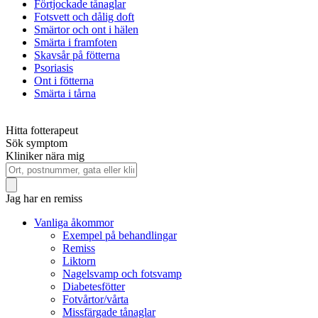
Förtjockade tånaglar
Fotsvett och dålig doft
Smärtor och ont i hälen
Smärta i framfoten
Skavsår på fötterna
Psoriasis
Ont i fötterna
Smärta i tårna
Hitta fotterapeut
Sök symptom
Kliniker nära mig
Jag har en remiss
Vanliga åkommor
Exempel på behandlingar
Remiss
Liktorn
Nagelsvamp och fotsvamp
Diabetesfötter
Fotvårtor/vårta
Missfärgade tånaglar