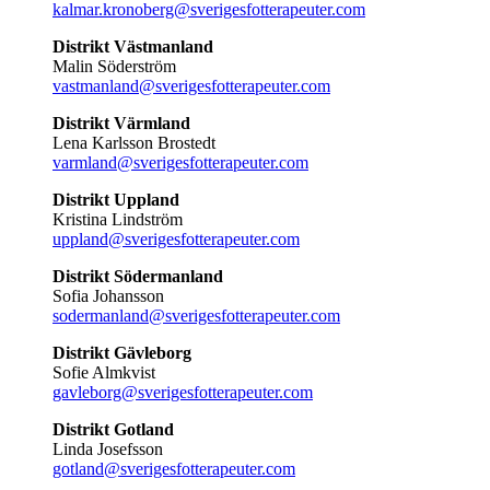
kalmar.kronoberg@sverigesfotterapeuter.com
Distrikt Västmanland
Malin Söderström
vastmanland@sverigesfotterapeuter.com
Distrikt Värmland
Lena Karlsson Brostedt
varmland@sverigesfotterapeuter.com
Distrikt Uppland
Kristina Lindström
uppland@sverigesfotterapeuter.com
Distrikt Södermanland
Sofia Johansson
sodermanland@sverigesfotterapeuter.com
Distrikt Gävleborg
Sofie Almkvist
gavleborg@sverigesfotterapeuter.com
Distrikt Gotland
Linda Josefsson
gotland@sverigesfotterapeuter.com