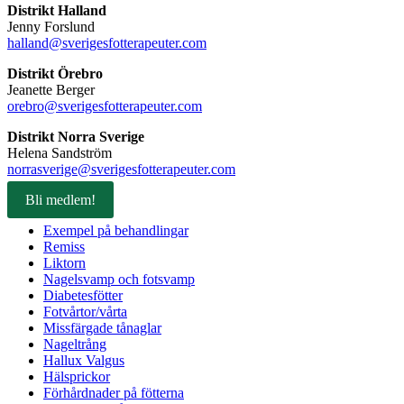
Distrikt Halland
Jenny Forslund
halland@sverigesfotterapeuter.com
Distrikt Örebro
Jeanette Berger
orebro@sverigesfotterapeuter.com
Distrikt Norra Sverige
Helena Sandström
norrasverige@sverigesfotterapeuter.com
Bli medlem!
Exempel på behandlingar
Remiss
Liktorn
Nagelsvamp och fotsvamp
Diabetesfötter
Fotvårtor/vårta
Missfärgade tånaglar
Nageltrång
Hallux Valgus
Hälsprickor
Förhårdnader på fötterna