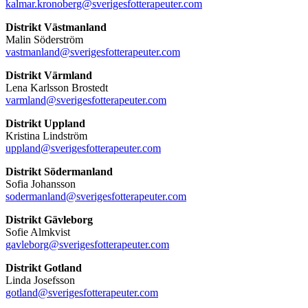
kalmar.kronoberg@sverigesfotterapeuter.com
Distrikt Västmanland
Malin Söderström
vastmanland@sverigesfotterapeuter.com
Distrikt Värmland
Lena Karlsson Brostedt
varmland@sverigesfotterapeuter.com
Distrikt Uppland
Kristina Lindström
uppland@sverigesfotterapeuter.com
Distrikt Södermanland
Sofia Johansson
sodermanland@sverigesfotterapeuter.com
Distrikt Gävleborg
Sofie Almkvist
gavleborg@sverigesfotterapeuter.com
Distrikt Gotland
Linda Josefsson
gotland@sverigesfotterapeuter.com