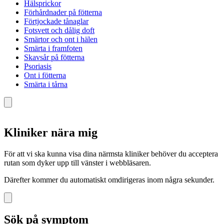
Hälsprickor
Förhårdnader på fötterna
Förtjockade tånaglar
Fotsvett och dålig doft
Smärtor och ont i hälen
Smärta i framfoten
Skavsår på fötterna
Psoriasis
Ont i fötterna
Smärta i tårna
Kliniker nära mig
För att vi ska kunna visa dina närmsta kliniker behöver du acceptera
rutan som dyker upp till vänster i webbläsaren.
Därefter kommer du automatiskt omdirigeras inom några sekunder.
Sök på symptom