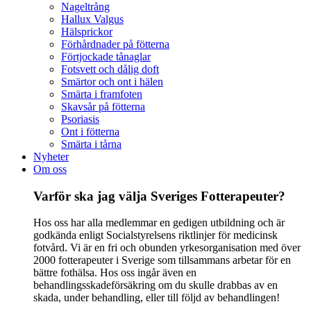
Nageltrång
Hallux Valgus
Hälsprickor
Förhårdnader på fötterna
Förtjockade tånaglar
Fotsvett och dålig doft
Smärtor och ont i hälen
Smärta i framfoten
Skavsår på fötterna
Psoriasis
Ont i fötterna
Smärta i tårna
Nyheter
Om oss
Varför ska jag välja Sveriges Fotterapeuter?
Hos oss har alla medlemmar en gedigen utbildning och är
godkända enligt Socialstyrelsens riktlinjer för medicinsk
fotvård. Vi är en fri och obunden yrkesorganisation med över
2000 fotterapeuter i Sverige som tillsammans arbetar för en
bättre fothälsa. Hos oss ingår även en
behandlingsskadeförsäkring om du skulle drabbas av en
skada, under behandling, eller till följd av behandlingen!