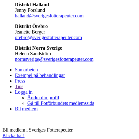
Distrikt Halland
Jenny Forslund
halland@sverigesfotterapeuter.com
Distrikt Örebro
Jeanette Berger
orebro@sverigesfotterapeuter.com
Distrikt Norra Sverige
Helena Sandström
norrasverige@sverigesfotterapeuter.com
Samarbeten
Exempel på behandlingar
Press
Tips
Logga in
Ändra din profil
Gå till Fotförbundets medlemssida
Bli medlem
Bli medlem i Sveriges Fotterapeuter.
Klicka här!