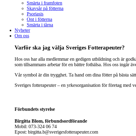
Smärta i framfoten
Skavsår på fötterna
Psoriasis
Ont i fötterna
Smärta i tårna
Nyheter
Om oss
Varför ska jag välja Sveriges Fotterapeuter?
Hos oss har alla medlemmar en gedigen utbildning och är godkänd
som tillsammans arbetar för en bättre fothälsa. Hos oss ingår ä
Vår symbol är din trygghet. Ta hand om dina fötter på bästa sät
Sveriges fotterapeuter – en yrkesorganisation för företag med ve
Förbundets styrelse
Birgitta Blom, förbundsordförande
Mobil: 073-324 06 74
Epost: birgitta.b@sverigesfotterapeuter.com