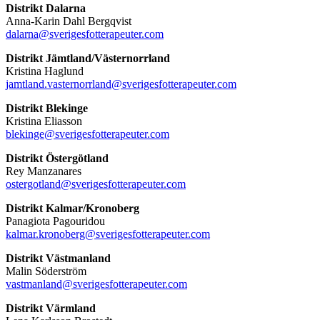
Distrikt Dalarna
Anna-Karin Dahl Bergqvist
dalarna@sverigesfotterapeuter.com
Distrikt Jämtland/Västernorrland
Kristina Haglund
jamtland.vasternorrland@sverigesfotterapeuter.com
Distrikt Blekinge
Kristina Eliasson
blekinge@sverigesfotterapeuter.com
Distrikt Östergötland
Rey Manzanares
ostergotland@sverigesfotterapeuter.com
Distrikt Kalmar/Kronoberg
Panagiota Pagouridou
kalmar.kronoberg@sverigesfotterapeuter.com
Distrikt Västmanland
Malin Söderström
vastmanland@sverigesfotterapeuter.com
Distrikt Värmland