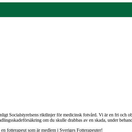
gt Socialstyrelsens riktlinjer för medicinsk fotvård. Vi är en fri och
andlingsskadeförsäkring om du skulle drabbas av en skada, under behandli
j en fotterapeut som är medlem i Sveriges Fotterapeuter!