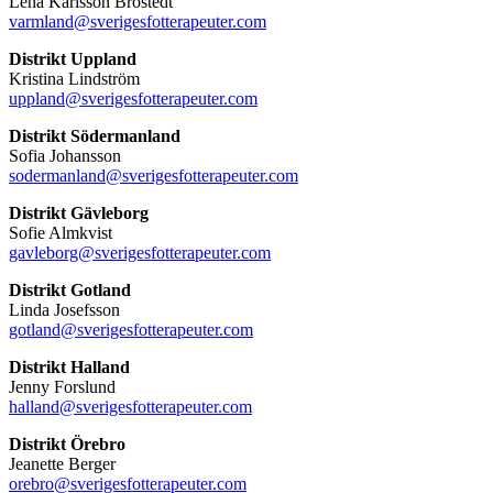
Lena Karlsson Brostedt
varmland@sverigesfotterapeuter.com
Distrikt Uppland
Kristina Lindström
uppland@sverigesfotterapeuter.com
Distrikt Södermanland
Sofia Johansson
sodermanland@sverigesfotterapeuter.com
Distrikt Gävleborg
Sofie Almkvist
gavleborg@sverigesfotterapeuter.com
Distrikt Gotland
Linda Josefsson
gotland@sverigesfotterapeuter.com
Distrikt Halland
Jenny Forslund
halland@sverigesfotterapeuter.com
Distrikt Örebro
Jeanette Berger
orebro@sverigesfotterapeuter.com