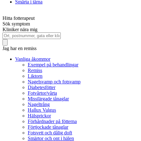
Smärta i tårna
Hitta fotterapeut
Sök symptom
Kliniker nära mig
Jag har en remiss
Vanliga åkommor
Exempel på behandlingar
Remiss
Liktorn
Nagelsvamp och fotsvamp
Diabetesfötter
Fotvårtor/vårta
Missfärgade tånaglar
Nageltrång
Hallux Valgus
Hälsprickor
Förhårdnader på fötterna
Förtjockade tånaglar
Fotsvett och dålig doft
Smärtor och ont i hälen