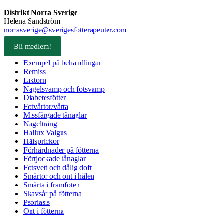
Distrikt Norra Sverige
Helena Sandström
norrasverige@sverigesfotterapeuter.com
Bli medlem!
Exempel på behandlingar
Remiss
Liktorn
Nagelsvamp och fotsvamp
Diabetesfötter
Fotvårtor/vårta
Missfärgade tånaglar
Nageltrång
Hallux Valgus
Hälsprickor
Förhårdnader på fötterna
Förtjockade tånaglar
Fotsvett och dålig doft
Smärtor och ont i hälen
Smärta i framfoten
Skavsår på fötterna
Psoriasis
Ont i fötterna