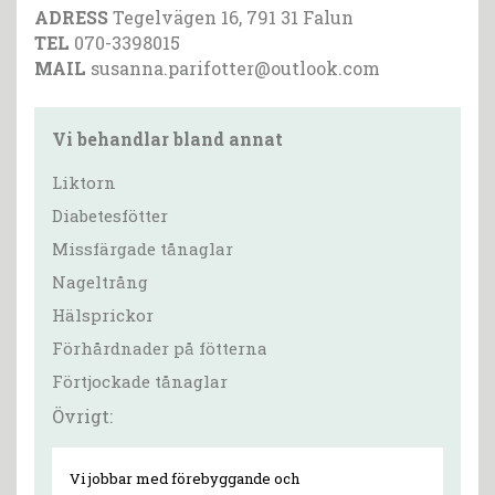
ADRESS
Tegelvägen 16, 791 31 Falun
TEL
070-3398015
MAIL
susanna.parifotter@outlook.com
Vi behandlar bland annat
Liktorn
Diabetesfötter
Missfärgade tånaglar
Nageltrång
Hälsprickor
Förhårdnader på fötterna
Förtjockade tånaglar
Övrigt:
Vi jobbar med förebyggande och