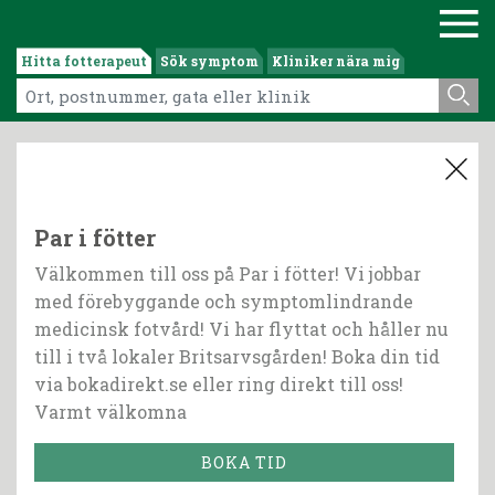
Hitta fotterapeut
Sök symptom
Kliniker nära mig
Par i fötter
Välkommen till oss på Par i fötter! Vi jobbar
med förebyggande och symptomlindrande
medicinsk fotvård! Vi har flyttat och håller nu
till i två lokaler Britsarvsgården! Boka din tid
via bokadirekt.se eller ring direkt till oss!
Varmt välkomna
BOKA TID