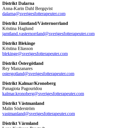
Distrikt Dalarna
Anna-Karin Dahl Bergqvist
dalarna@sverigesfotterapeuter.com
Distrikt Jämtland/Västernorrland
Kristina Haglund
jamtland.vasternorrland@sverigesfotterapeuter.com
Distrikt Blekinge
Kristina Eliasson
blekinge@sverigesfotterapeuter.com
Distrikt Östergötland
Rey Manzanares
ostergotland@sverigesfotterapeuter.com
Distrikt Kalmar/Kronoberg
Panagiota Pagouridou
kalmar.kronoberg@sverigesfotterapeuter.com
Distrikt Västmanland
Malin Söderström
vastmanland@sverigesfotterapeuter.com
Distrikt Värmland