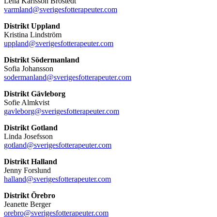
Lena Karlsson Brostedt
varmland@sverigesfotterapeuter.com
Distrikt Uppland
Kristina Lindström
uppland@sverigesfotterapeuter.com
Distrikt Södermanland
Sofia Johansson
sodermanland@sverigesfotterapeuter.com
Distrikt Gävleborg
Sofie Almkvist
gavleborg@sverigesfotterapeuter.com
Distrikt Gotland
Linda Josefsson
gotland@sverigesfotterapeuter.com
Distrikt Halland
Jenny Forslund
halland@sverigesfotterapeuter.com
Distrikt Örebro
Jeanette Berger
orebro@sverigesfotterapeuter.com