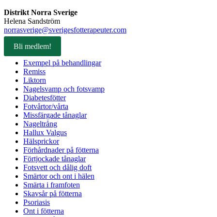
Distrikt Norra Sverige
Helena Sandström
norrasverige@sverigesfotterapeuter.com
Bli medlem!
Exempel på behandlingar
Remiss
Liktorn
Nagelsvamp och fotsvamp
Diabetesfötter
Fotvårtor/vårta
Missfärgade tånaglar
Nageltrång
Hallux Valgus
Hälsprickor
Förhårdnader på fötterna
Förtjockade tånaglar
Fotsvett och dålig doft
Smärtor och ont i hälen
Smärta i framfoten
Skavsår på fötterna
Psoriasis
Ont i fötterna