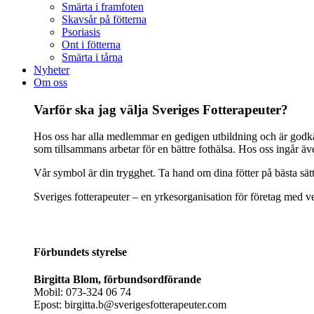
Smärta i framfoten
Skavsår på fötterna
Psoriasis
Ont i fötterna
Smärta i tårna
Nyheter
Om oss
Varför ska jag välja Sveriges Fotterapeuter?
Hos oss har alla medlemmar en gedigen utbildning och är godkänd
som tillsammans arbetar för en bättre fothälsa. Hos oss ingår ä
Vår symbol är din trygghet. Ta hand om dina fötter på bästa sät
Sveriges fotterapeuter – en yrkesorganisation för företag med ve
Förbundets styrelse
Birgitta Blom, förbundsordförande
Mobil: 073-324 06 74
Epost: birgitta.b@sverigesfotterapeuter.com