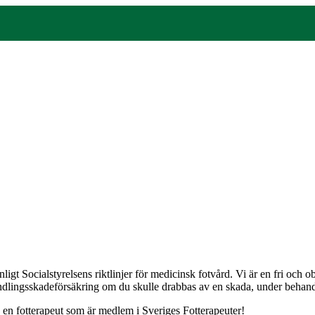
gt Socialstyrelsens riktlinjer för medicinsk fotvård. Vi är en fri och
andlingsskadeförsäkring om du skulle drabbas av en skada, under behandli
j en fotterapeut som är medlem i Sveriges Fotterapeuter!