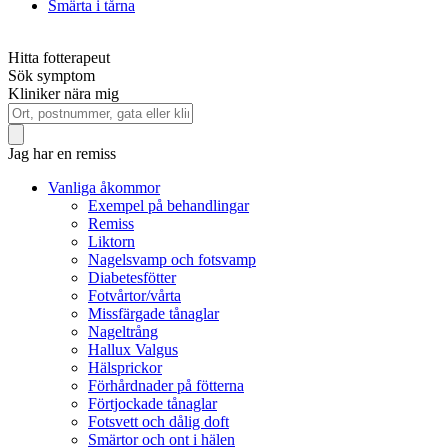
Smärta i tårna
Hitta fotterapeut
Sök symptom
Kliniker nära mig
Jag har en remiss
Vanliga åkommor
Exempel på behandlingar
Remiss
Liktorn
Nagelsvamp och fotsvamp
Diabetesfötter
Fotvårtor/vårta
Missfärgade tånaglar
Nageltrång
Hallux Valgus
Hälsprickor
Förhårdnader på fötterna
Förtjockade tånaglar
Fotsvett och dålig doft
Smärtor och ont i hälen