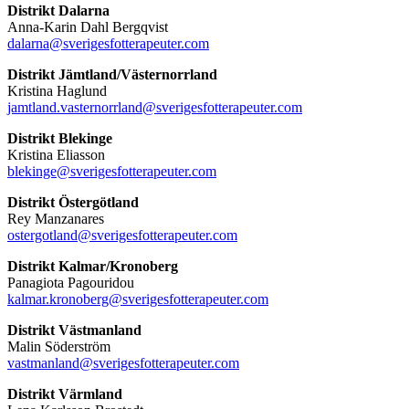
Distrikt Dalarna
Anna-Karin Dahl Bergqvist
dalarna@sverigesfotterapeuter.com
Distrikt Jämtland/Västernorrland
Kristina Haglund
jamtland.vasternorrland@sverigesfotterapeuter.com
Distrikt Blekinge
Kristina Eliasson
blekinge@sverigesfotterapeuter.com
Distrikt Östergötland
Rey Manzanares
ostergotland@sverigesfotterapeuter.com
Distrikt Kalmar/Kronoberg
Panagiota Pagouridou
kalmar.kronoberg@sverigesfotterapeuter.com
Distrikt Västmanland
Malin Söderström
vastmanland@sverigesfotterapeuter.com
Distrikt Värmland