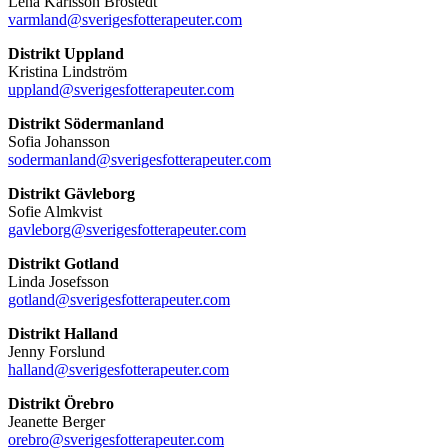
Lena Karlsson Brostedt
varmland@sverigesfotterapeuter.com
Distrikt Uppland
Kristina Lindström
uppland@sverigesfotterapeuter.com
Distrikt Södermanland
Sofia Johansson
sodermanland@sverigesfotterapeuter.com
Distrikt Gävleborg
Sofie Almkvist
gavleborg@sverigesfotterapeuter.com
Distrikt Gotland
Linda Josefsson
gotland@sverigesfotterapeuter.com
Distrikt Halland
Jenny Forslund
halland@sverigesfotterapeuter.com
Distrikt Örebro
Jeanette Berger
orebro@sverigesfotterapeuter.com