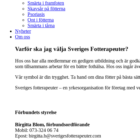
Smärta i framfoten
Skavsår på fötterna
Psoriasis
Ont i fötterna
Smärta i tårna
Nyheter
Om oss
Varför ska jag välja Sveriges Fotterapeuter?
Hos oss har alla medlemmar en gedigen utbildning och är godkänd
som tillsammans arbetar för en bättre fothälsa. Hos oss ingår ä
Vår symbol är din trygghet. Ta hand om dina fötter på bästa sät
Sveriges fotterapeuter – en yrkesorganisation för företag med ve
Förbundets styrelse
Birgitta Blom, förbundsordförande
Mobil: 073-324 06 74
Epost: birgitta.b@sverigesfotterapeuter.com