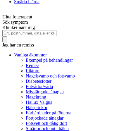
Smärta i tårna
Hitta fotterapeut
Sök symptom
Kliniker nära mig
Jag har en remiss
Vanliga åkommor
Exempel på behandlingar
Remiss
Liktorn
Nagelsvamp och fotsvamp
Diabetesfötter
Fotvårtor/vårta
Missfärgade tånaglar
Nageltrång
Hallux Valgus
Hälsprickor
Förhårdnader på fötterna
Förtjockade tånaglar
Fotsvett och dålig doft
Smärtor och ont i hälen