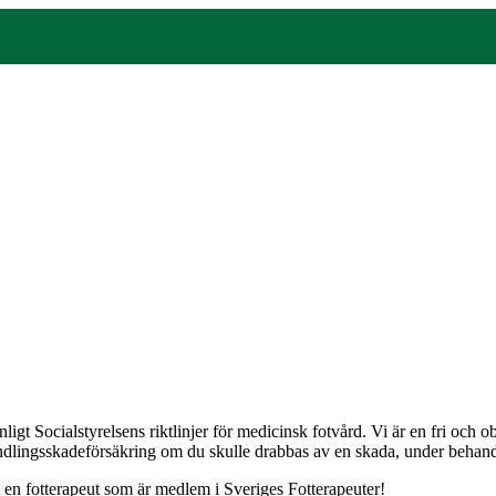
gt Socialstyrelsens riktlinjer för medicinsk fotvård. Vi är en fri och
andlingsskadeförsäkring om du skulle drabbas av en skada, under behandli
j en fotterapeut som är medlem i Sveriges Fotterapeuter!