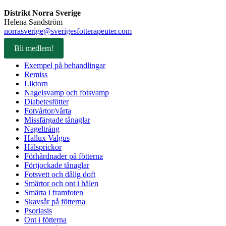
Distrikt Norra Sverige
Helena Sandström
norrasverige@sverigesfotterapeuter.com
Bli medlem!
Exempel på behandlingar
Remiss
Liktorn
Nagelsvamp och fotsvamp
Diabetesfötter
Fotvårtor/vårta
Missfärgade tånaglar
Nageltrång
Hallux Valgus
Hälsprickor
Förhårdnader på fötterna
Förtjockade tånaglar
Fotsvett och dålig doft
Smärtor och ont i hälen
Smärta i framfoten
Skavsår på fötterna
Psoriasis
Ont i fötterna