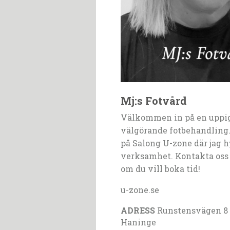
Mj:s Fotvård
Välkommen in på en uppi
välgörande fotbehandling.
på Salong U-zone där jag h
verksamhet. Kontakta oss f
om du vill boka tid!
u-zone.se
ADRESS
Runstensvägen 8 ,
Haninge