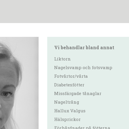
Vi behandlar bland annat
Liktorn
Nagelsvamp och fotsvamp
Fotvårtor/vårta
Diabetesfötter
Missfärgade tånaglar
Nageltrång
Hallux Valgus
Hälsprickor
Förhårdnader på fötterna