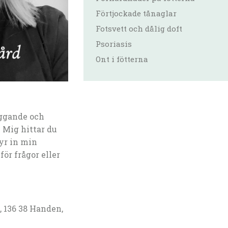
Förtjockade tånaglar
Fotsvett och dålig doft
Psoriasis
Ont i fötterna
ggande och
 Mig hittar du
yr in min
ör frågor eller
 136 38 Handen,