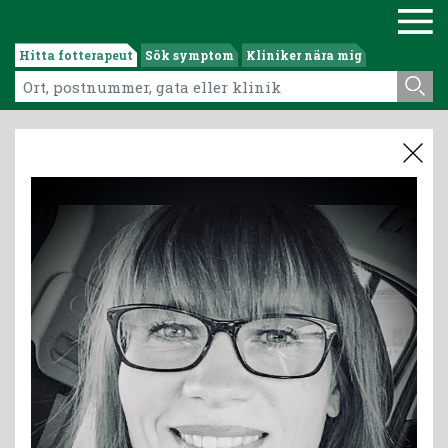
Hitta fotterapeut
Sök symptom
Kliniker nära mig