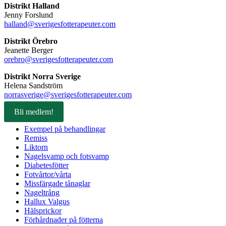
Distrikt Halland
Jenny Forslund
halland@sverigesfotterapeuter.com
Distrikt Örebro
Jeanette Berger
orebro@sverigesfotterapeuter.com
Distrikt Norra Sverige
Helena Sandström
norrasverige@sverigesfotterapeuter.com
Bli medlem!
Exempel på behandlingar
Remiss
Liktorn
Nagelsvamp och fotsvamp
Diabetesfötter
Fotvårtor/vårta
Missfärgade tånaglar
Nageltrång
Hallux Valgus
Hälsprickor
Förhårdnader på fötterna