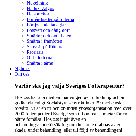
Nageltrång
Hallux Valgus
Hälsprickor
Förhårdnader på fötterna
Förtjockade tånaglar
Fotsvett och dålig doft
Smärtor och ont i hälen
Smärta i framfoten
Skavsår på fötterna
Psoriasis
Ont i fötterna
Smärta i tårna
Nyheter
Om oss
Varför ska jag välja Sveriges Fotterapeuter?
Hos oss har alla medlemmar en gedigen utbildning och är
godkända enligt Socialstyrelsens riktlinjer för medicinsk
fotvård. Vi är en fri och obunden yrkesorganisation med över
2000 fotterapeuter i Sverige som tillsammans arbetar för en
bättre fothälsa. Hos oss ingår även en
behandlingsskadeförsäkring om du skulle drabbas av en
skada, under behandling, eller till följd av behandlingen!