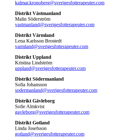
kalmar.kronoberg@sverigesfotterapeuter.com
Distrikt Västmanland
Malin Söderström
vastmanland@sverigesfotterapeuter.com
Distrikt Värmland
Lena Karlsson Brostedt
varmland@sverigesfotterapeuter.com
Distrikt Uppland
Kristina Lindström
uppland@sverigesfotterapeuter.com
Distrikt Södermanland
Sofia Johansson
sodermanland@sverigesfotterapeuter.com
Distrikt Gävleborg
Sofie Almkvist
gavleborg@sverigesfotterapeuter.com
Distrikt Gotland
Linda Josefsson
gotland@sverigesfotterapeuter.com