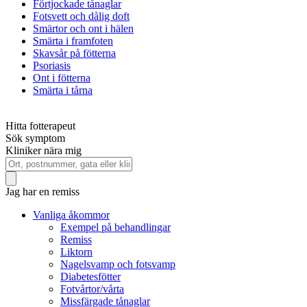
Förtjockade tånaglar
Fotsvett och dålig doft
Smärtor och ont i hälen
Smärta i framfoten
Skavsår på fötterna
Psoriasis
Ont i fötterna
Smärta i tårna
Hitta fotterapeut
Sök symptom
Kliniker nära mig
Jag har en remiss
Vanliga åkommor
Exempel på behandlingar
Remiss
Liktorn
Nagelsvamp och fotsvamp
Diabetesfötter
Fotvårtor/vårta
Missfärgade tånaglar