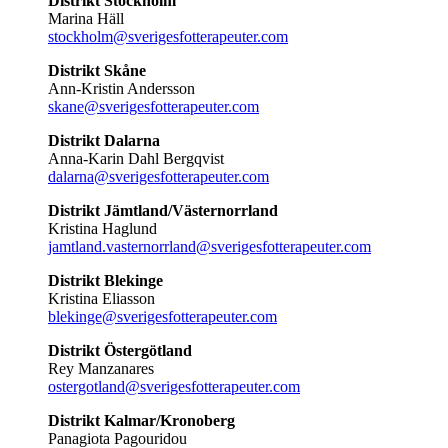
Distrikt Stockholm
Marina Häll
stockholm@sverigesfotterapeuter.com
Distrikt Skåne
Ann-Kristin Andersson
skane@sverigesfotterapeuter.com
Distrikt Dalarna
Anna-Karin Dahl Bergqvist
dalarna@sverigesfotterapeuter.com
Distrikt Jämtland/Västernorrland
Kristina Haglund
jamtland.vasternorrland@sverigesfotterapeuter.com
Distrikt Blekinge
Kristina Eliasson
blekinge@sverigesfotterapeuter.com
Distrikt Östergötland
Rey Manzanares
ostergotland@sverigesfotterapeuter.com
Distrikt Kalmar/Kronoberg
Panagiota Pagouridou