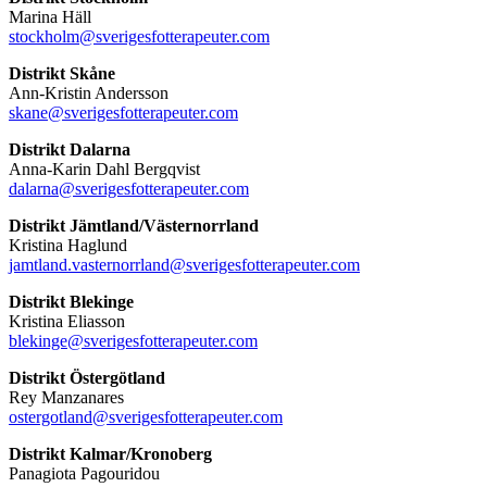
Marina Häll
stockholm@sverigesfotterapeuter.com
Distrikt Skåne
Ann-Kristin Andersson
skane@sverigesfotterapeuter.com
Distrikt Dalarna
Anna-Karin Dahl Bergqvist
dalarna@sverigesfotterapeuter.com
Distrikt Jämtland/Västernorrland
Kristina Haglund
jamtland.vasternorrland@sverigesfotterapeuter.com
Distrikt Blekinge
Kristina Eliasson
blekinge@sverigesfotterapeuter.com
Distrikt Östergötland
Rey Manzanares
ostergotland@sverigesfotterapeuter.com
Distrikt Kalmar/Kronoberg
Panagiota Pagouridou