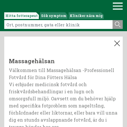
Hitta fotterapeut
Sök symptom
Kliniker nära mig
Massagehälsan
Välkommen till Massagehälsan -Professionell
Fotvård för Dina Fötters Hälsa
Vi erbjuder medicinsk fotvård och
friskvårdsbehandlingar i en lugn och
omsorgsfull miljö. Oavsett om du behöver hjälp
med specifika fotproblem som nageltrång,
förhårdnader eller liktornar, eller bara vill unna
dig en stunds avslappnande fotvård, är du i
trygga händer hos oss.