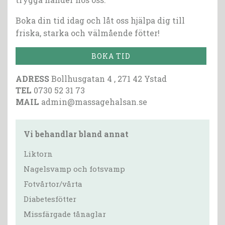
Boka din tid idag och låt oss hjälpa dig till
friska, starka och välmående fötter!
BOKA TID
ADRESS
Bollhusgatan 4 , 271 42 Ystad
TEL
0730 52 31 73
MAIL
admin@massagehalsan.se
Vi behandlar bland annat
Liktorn
Nagelsvamp och fotsvamp
Fotvårtor/vårta
Diabetesfötter
Missfärgade tånaglar