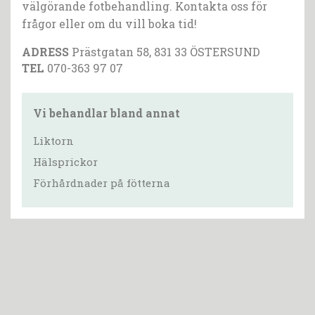
välgörande fotbehandling. Kontakta oss för
frågor eller om du vill boka tid!
ADRESS
Prästgatan 58, 831 33 ÖSTERSUND
TEL
070-363 97 07
Vi behandlar bland annat
Liktorn
Hälsprickor
Förhårdnader på fötterna