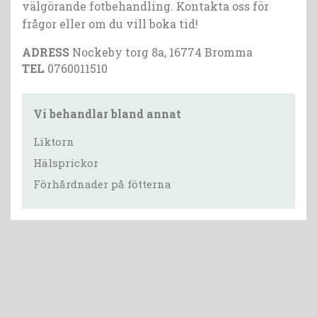
välgörande fotbehandling. Kontakta oss för
frågor eller om du vill boka tid!
ADRESS
Nockeby torg 8a, 16774 Bromma
TEL
0760011510
Vi behandlar bland annat
Liktorn
Hälsprickor
Förhårdnader på fötterna