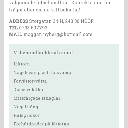
välgörande fotbehandling. Kontakta mig för
frågor eller om du vill boka tid!
ADRESS
Storgatan 34 H, 243 30 HÖÖR
TEL
0703 697793
MAIL
maggan.nyberg@hotmail.com
Vi behandlar bland annat
Liktorn
Nagelsvamp och fotsvamp
Fotvårtor/vårta
Diabetesfötter
Missfärgade tånaglar
Nageltrång
Hälsprickor
Förhårdnader på fötterna