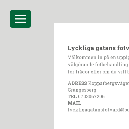
Lyckliga gatans fot
Välkommen in på en uppi
välgörande fotbehandling.
för frågor eller om du vill 
ADRESS
Kopparbergsvägen
Grängesberg
TEL
0703067206
MAIL
lyckligagatansfotvard@o