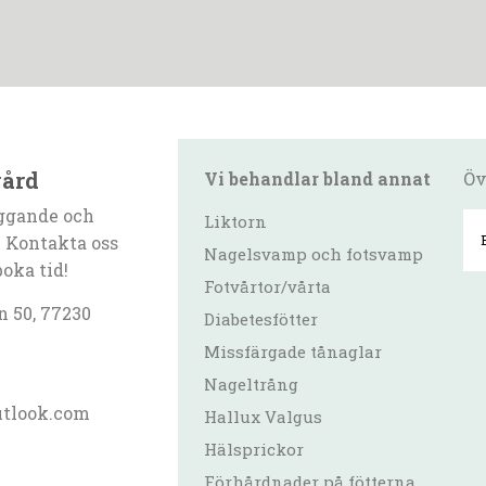
vård
Vi behandlar bland annat
Öv
ggande och
Liktorn
 Kontakta oss
Nagelsvamp och fotsvamp
boka tid!
Fotvårtor/vårta
 50, 77230
Diabetesfötter
Missfärgade tånaglar
Nageltrång
utlook.com
Hallux Valgus
Hälsprickor
Förhårdnader på fötterna