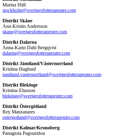
Marina Häll
stockholm@sverigesfotterapeuter.com
Distrikt Skåne
Ann-Kristin Andersson
skane@sverigesfotterapeuter.com
Distrikt Dalarna
Anna-Karin Dahl Bergqvist
dalarna@sverigesfotterapeuter.com
Distrikt Jämtland/Västernorrland
Kristina Haglund
jamtland.vasternorrland@sverigesfotterapeuter.com
Distrikt Blekinge
Kristina Eliasson
blekinge@sverigesfotterapeuter.com
Distrikt Östergötland
Rey Manzanares
ostergotland@sverigesfotterapeuter.com
Distrikt Kalmar/Kronoberg
Panagiota Pagouridou