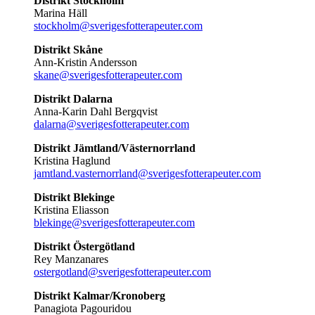
Distrikt Stockholm
Marina Häll
stockholm@sverigesfotterapeuter.com
Distrikt Skåne
Ann-Kristin Andersson
skane@sverigesfotterapeuter.com
Distrikt Dalarna
Anna-Karin Dahl Bergqvist
dalarna@sverigesfotterapeuter.com
Distrikt Jämtland/Västernorrland
Kristina Haglund
jamtland.vasternorrland@sverigesfotterapeuter.com
Distrikt Blekinge
Kristina Eliasson
blekinge@sverigesfotterapeuter.com
Distrikt Östergötland
Rey Manzanares
ostergotland@sverigesfotterapeuter.com
Distrikt Kalmar/Kronoberg
Panagiota Pagouridou