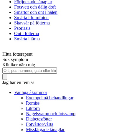
Förtjockade tånaglar
Fotsvett och dålig doft
Smärtor och ont i hälen
Smärta i framfoten
Skavsår på fötterna
Psoriasis
Ont i fötterna
Smärta i tårna
Hitta fotterapeut
Sök symptom
Kliniker nära mig
Jag har en remiss
Vanliga åkommor
Exempel på behandlingar
Remiss
Liktorn
Nagelsvamp och fotsvamp
Diabetesfötter
Fotvårtor/vårta
Missfärgade tånaglar