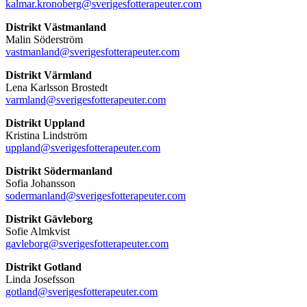
kalmar.kronoberg@sverigesfotterapeuter.com
Distrikt Västmanland
Malin Söderström
vastmanland@sverigesfotterapeuter.com
Distrikt Värmland
Lena Karlsson Brostedt
varmland@sverigesfotterapeuter.com
Distrikt Uppland
Kristina Lindström
uppland@sverigesfotterapeuter.com
Distrikt Södermanland
Sofia Johansson
sodermanland@sverigesfotterapeuter.com
Distrikt Gävleborg
Sofie Almkvist
gavleborg@sverigesfotterapeuter.com
Distrikt Gotland
Linda Josefsson
gotland@sverigesfotterapeuter.com