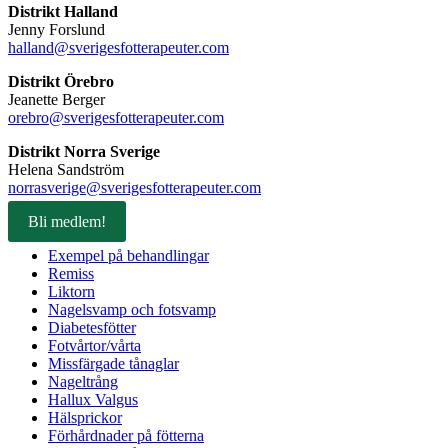
Distrikt Halland
Jenny Forslund
halland@sverigesfotterapeuter.com
Distrikt Örebro
Jeanette Berger
orebro@sverigesfotterapeuter.com
Distrikt Norra Sverige
Helena Sandström
norrasverige@sverigesfotterapeuter.com
Bli medlem!
Exempel på behandlingar
Remiss
Liktorn
Nagelsvamp och fotsvamp
Diabetesfötter
Fotvårtor/vårta
Missfärgade tånaglar
Nageltrång
Hallux Valgus
Hälsprickor
Förhårdnader på fötterna