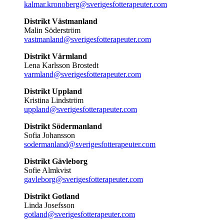
kalmar.kronoberg@sverigesfotterapeuter.com
Distrikt Västmanland
Malin Söderström
vastmanland@sverigesfotterapeuter.com
Distrikt Värmland
Lena Karlsson Brostedt
varmland@sverigesfotterapeuter.com
Distrikt Uppland
Kristina Lindström
uppland@sverigesfotterapeuter.com
Distrikt Södermanland
Sofia Johansson
sodermanland@sverigesfotterapeuter.com
Distrikt Gävleborg
Sofie Almkvist
gavleborg@sverigesfotterapeuter.com
Distrikt Gotland
Linda Josefsson
gotland@sverigesfotterapeuter.com