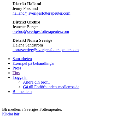
Distrikt Halland
Jenny Forslund
halland@sverigesfotterapeuter.com
Distrikt Örebro
Jeanette Berger
orebro@sverigesfotterapeuter.com
Distrikt Norra Sverige
Helena Sandström
norrasverige@sverigesfotterapeuter.com
Samarbeten
Exempel på behandlingar
Press
Tips
Logga in
Ändra din profil
Gå till Fotförbundets medlemssida
Bli medlem
Bli medlem i Sveriges Fotterapeuter.
Klicka här!