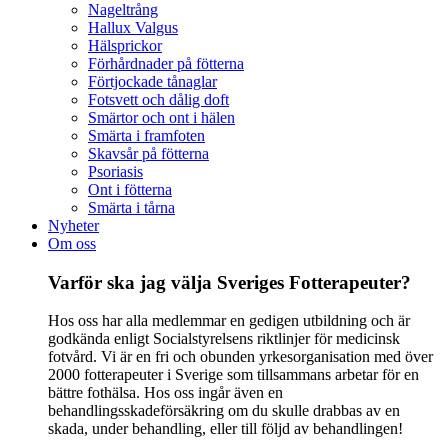
Nageltrång
Hallux Valgus
Hälsprickor
Förhårdnader på fötterna
Förtjockade tånaglar
Fotsvett och dålig doft
Smärtor och ont i hälen
Smärta i framfoten
Skavsår på fötterna
Psoriasis
Ont i fötterna
Smärta i tårna
Nyheter
Om oss
Varför ska jag välja Sveriges Fotterapeuter?
Hos oss har alla medlemmar en gedigen utbildning och är
godkända enligt Socialstyrelsens riktlinjer för medicinsk
fotvård. Vi är en fri och obunden yrkesorganisation med över
2000 fotterapeuter i Sverige som tillsammans arbetar för en
bättre fothälsa. Hos oss ingår även en
behandlingsskadeförsäkring om du skulle drabbas av en
skada, under behandling, eller till följd av behandlingen!