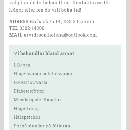
välgörande fotbehandling. Kontakta oss för
frågor eller om du vill boka tid!
ADRESS
Brobacken 18 , 443 30 Lerum
TEL
0302-14200
MAIL
arvidsson.helena@outlook.com
Vi behandlar bland annat
Liktorn
Nagelsvamp och fotsvamp
Fotvårtor/vårta
Diabetesfötter
Missfärgade tånaglar
Nageltrång
Hälsprickor
Förhårdnader på fötterna