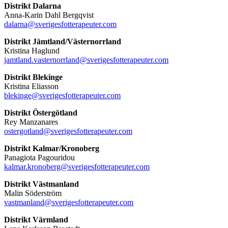
Distrikt Dalarna
Anna-Karin Dahl Bergqvist
dalarna@sverigesfotterapeuter.com
Distrikt Jämtland/Västernorrland
Kristina Haglund
jamtland.vasternorrland@sverigesfotterapeuter.com
Distrikt Blekinge
Kristina Eliasson
blekinge@sverigesfotterapeuter.com
Distrikt Östergötland
Rey Manzanares
ostergotland@sverigesfotterapeuter.com
Distrikt Kalmar/Kronoberg
Panagiota Pagouridou
kalmar.kronoberg@sverigesfotterapeuter.com
Distrikt Västmanland
Malin Söderström
vastmanland@sverigesfotterapeuter.com
Distrikt Värmland