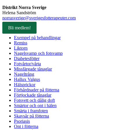
Distrikt Norra Sverige
Helena Sandström
norrasverige@sverigesfotterapeuter.com
Bli medlem!
Exempel på behandlingar
Remiss
Liktorn
Nagelsvamp och fotsvamp
Diabetesfötter
Fotvårtor/vårta
Missfärgade tånaglar
Nageltrång
Hallux Valgus
Hälsprickor
Förhårdnader på fötterna
Förtjockade tånaglar
Fotsvett och dålig doft
Smärtor och ont i hälen
Smärta i framfoten
Skavsår på fötterna
Psoriasis
Ont i fötterna