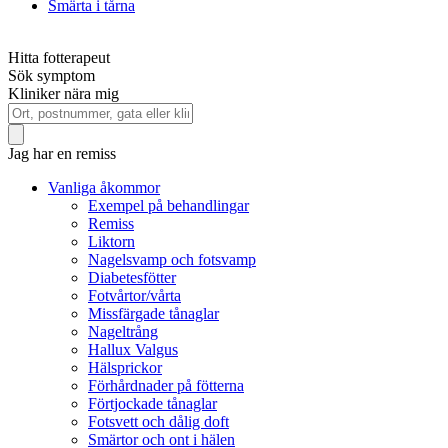
Smärta i tårna
Hitta fotterapeut
Sök symptom
Kliniker nära mig
Jag har en remiss
Vanliga åkommor
Exempel på behandlingar
Remiss
Liktorn
Nagelsvamp och fotsvamp
Diabetesfötter
Fotvårtor/vårta
Missfärgade tånaglar
Nageltrång
Hallux Valgus
Hälsprickor
Förhårdnader på fötterna
Förtjockade tånaglar
Fotsvett och dålig doft
Smärtor och ont i hälen