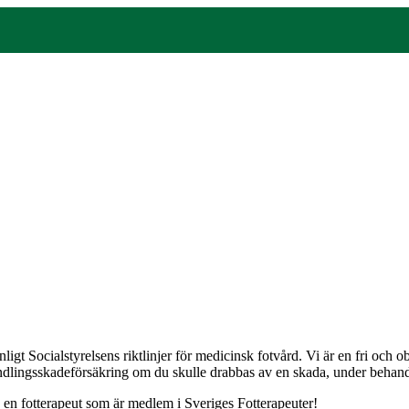
gt Socialstyrelsens riktlinjer för medicinsk fotvård. Vi är en fri och
andlingsskadeförsäkring om du skulle drabbas av en skada, under behandli
j en fotterapeut som är medlem i Sveriges Fotterapeuter!