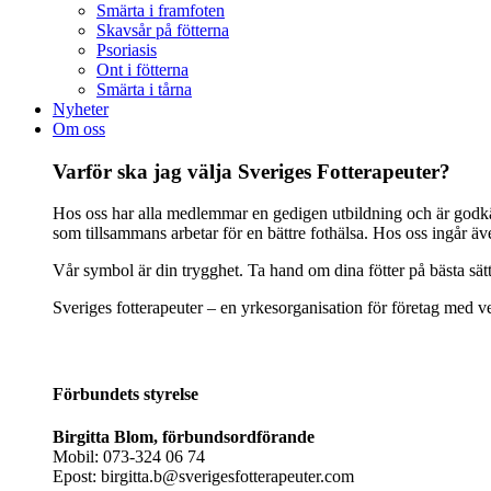
Smärta i framfoten
Skavsår på fötterna
Psoriasis
Ont i fötterna
Smärta i tårna
Nyheter
Om oss
Varför ska jag välja Sveriges Fotterapeuter?
Hos oss har alla medlemmar en gedigen utbildning och är godkänd
som tillsammans arbetar för en bättre fothälsa. Hos oss ingår ä
Vår symbol är din trygghet. Ta hand om dina fötter på bästa sät
Sveriges fotterapeuter – en yrkesorganisation för företag med ve
Förbundets styrelse
Birgitta Blom, förbundsordförande
Mobil: 073-324 06 74
Epost: birgitta.b@sverigesfotterapeuter.com