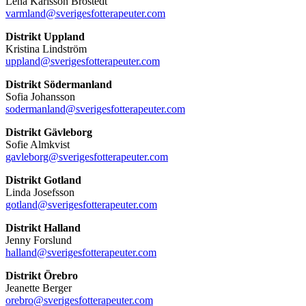
Lena Karlsson Brostedt
varmland@sverigesfotterapeuter.com
Distrikt Uppland
Kristina Lindström
uppland@sverigesfotterapeuter.com
Distrikt Södermanland
Sofia Johansson
sodermanland@sverigesfotterapeuter.com
Distrikt Gävleborg
Sofie Almkvist
gavleborg@sverigesfotterapeuter.com
Distrikt Gotland
Linda Josefsson
gotland@sverigesfotterapeuter.com
Distrikt Halland
Jenny Forslund
halland@sverigesfotterapeuter.com
Distrikt Örebro
Jeanette Berger
orebro@sverigesfotterapeuter.com