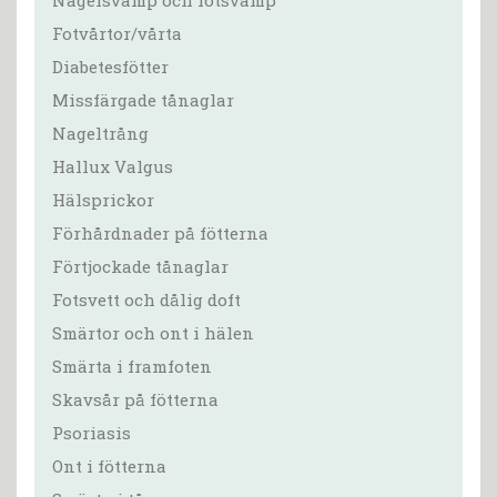
Fotvårtor/vårta
Diabetesfötter
Missfärgade tånaglar
Nageltrång
Hallux Valgus
Hälsprickor
Förhårdnader på fötterna
Förtjockade tånaglar
Fotsvett och dålig doft
Smärtor och ont i hälen
Smärta i framfoten
Skavsår på fötterna
Psoriasis
Ont i fötterna