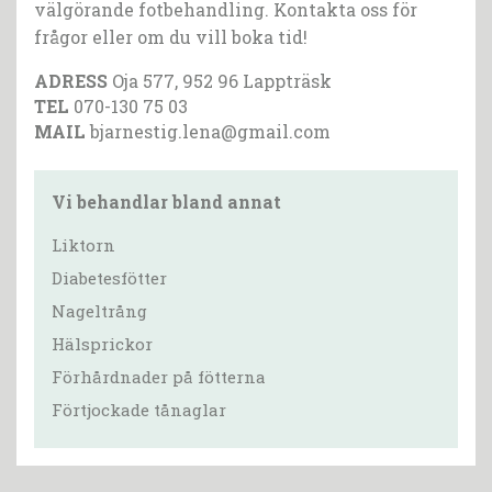
välgörande fotbehandling. Kontakta oss för
frågor eller om du vill boka tid!
ADRESS
Oja 577, 952 96 Lappträsk
TEL
070-130 75 03
MAIL
bjarnestig.lena@gmail.com
Vi behandlar bland annat
Liktorn
Diabetesfötter
Nageltrång
Hälsprickor
Förhårdnader på fötterna
Förtjockade tånaglar