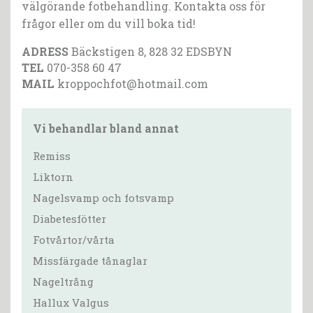
välgörande fotbehandling. Kontakta oss för
frågor eller om du vill boka tid!
ADRESS
Bäckstigen 8, 828 32 EDSBYN
TEL
070-358 60 47
MAIL
kroppochfot@hotmail.com
Vi behandlar bland annat
Remiss
Liktorn
Nagelsvamp och fotsvamp
Diabetesfötter
Fotvårtor/vårta
Missfärgade tånaglar
Nageltrång
Hallux Valgus