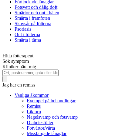
Förtjockade tånaglar
Fotsvett och dålig doft
Smärtor och ont i hälen
Smärta i framfoten
Skavsår på fötterna
Psoriasis
Ont i fötterna
Smärta i tårna
Hitta fotterapeut
Sök symptom
Kliniker nära mig
Jag har en remiss
Vanliga åkommor
Exempel på behandlingar
Remiss
Liktorn
Nagelsvamp och fotsvamp
Diabetesfötter
Fotvårtor/vårta
Missfärgade tånaglar