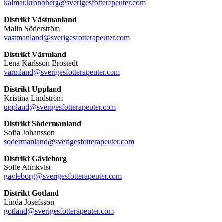
kalmar.kronoberg@sverigesfotterapeuter.com
Distrikt Västmanland
Malin Söderström
vastmanland@sverigesfotterapeuter.com
Distrikt Värmland
Lena Karlsson Brostedt
varmland@sverigesfotterapeuter.com
Distrikt Uppland
Kristina Lindström
uppland@sverigesfotterapeuter.com
Distrikt Södermanland
Sofia Johansson
sodermanland@sverigesfotterapeuter.com
Distrikt Gävleborg
Sofie Almkvist
gavleborg@sverigesfotterapeuter.com
Distrikt Gotland
Linda Josefsson
gotland@sverigesfotterapeuter.com