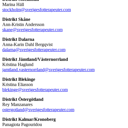
Marina Häll
stockholm@sverigesfotterapeuter.com
Distrikt Skåne
Ann-Kristin Andersson
skane@sverigesfotterapeuter.com
Distrikt Dalarna
Anna-Karin Dahl Bergqvist
dalarna@sverigesfotterapeuter.com
Distrikt Jämtland/Västernorrland
Kristina Haglund
jamtland.vasternorrland@sverigesfotterapeuter.com
Distrikt Blekinge
Kristina Eliasson
blekinge@sverigesfotterapeuter.com
Distrikt Östergötland
Rey Manzanares
ostergotland@sverigesfotterapeuter.com
Distrikt Kalmar/Kronoberg
Panagiota Pagouridou