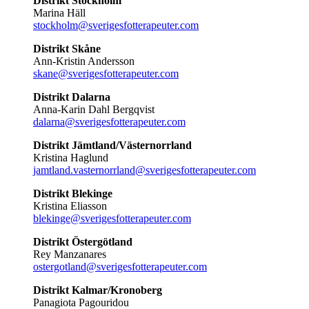
Distrikt Stockholm
Marina Häll
stockholm@sverigesfotterapeuter.com
Distrikt Skåne
Ann-Kristin Andersson
skane@sverigesfotterapeuter.com
Distrikt Dalarna
Anna-Karin Dahl Bergqvist
dalarna@sverigesfotterapeuter.com
Distrikt Jämtland/Västernorrland
Kristina Haglund
jamtland.vasternorrland@sverigesfotterapeuter.com
Distrikt Blekinge
Kristina Eliasson
blekinge@sverigesfotterapeuter.com
Distrikt Östergötland
Rey Manzanares
ostergotland@sverigesfotterapeuter.com
Distrikt Kalmar/Kronoberg
Panagiota Pagouridou