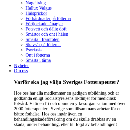
Nageltrång
Hallux Valgus
Hälsprickor
Förhårdnader på fötterna
Förtjockade tånaglar
Fotsvett och dålig doft
Smärtor och ont i hälen
Smärta i framfoten
Skavsår på fötterna
Psoriasis
Ont i fötterna
Smärta i tårna
Nyheter
Om oss
Varför ska jag välja Sveriges Fotterapeuter?
Hos oss har alla medlemmar en gedigen utbildning och är
godkända enligt Socialstyrelsens riktlinjer för medicinsk
fotvård. Vi är en fri och obunden yrkesorganisation med över
2000 fotterapeuter i Sverige som tillsammans arbetar för en
bättre fothälsa. Hos oss ingår även en
behandlingsskadeförsäkring om du skulle drabbas av en
skada, under behandling, eller till följd av behandlingen!