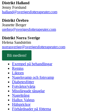
Distrikt Halland
Jenny Forslund
halland@sverigesfotterapeuter.com
Distrikt Örebro
Jeanette Berger
orebro@sverigesfotterapeuter.com
Distrikt Norra Sverige
Helena Sandström
norrasverige@sverigesfotterapeuter.com
Bli medlem!
Exempel på behandlingar
Remiss
Liktorn
Nagelsvamp och fotsvamp
Diabetesfötter
Fotvårtor/vårta
Missfärgade tånaglar
Nageltrång
Hallux Valgus
Hälsprickor
Förhårdnader på fötterna