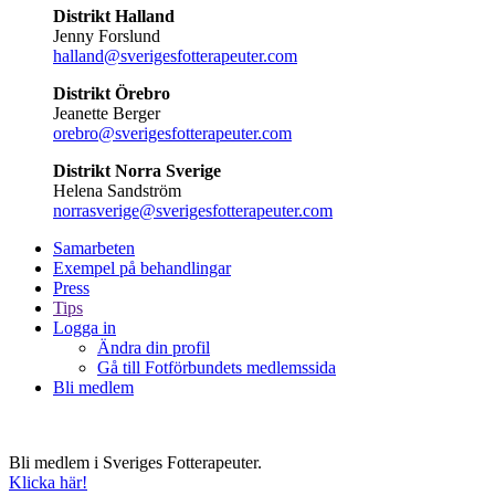
Distrikt Halland
Jenny Forslund
halland@sverigesfotterapeuter.com
Distrikt Örebro
Jeanette Berger
orebro@sverigesfotterapeuter.com
Distrikt Norra Sverige
Helena Sandström
norrasverige@sverigesfotterapeuter.com
Samarbeten
Exempel på behandlingar
Press
Tips
Logga in
Ändra din profil
Gå till Fotförbundets medlemssida
Bli medlem
Bli medlem i Sveriges Fotterapeuter.
Klicka här!