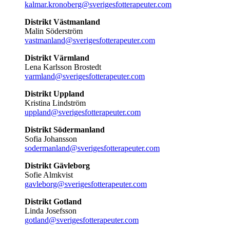
kalmar.kronoberg@sverigesfotterapeuter.com
Distrikt Västmanland
Malin Söderström
vastmanland@sverigesfotterapeuter.com
Distrikt Värmland
Lena Karlsson Brostedt
varmland@sverigesfotterapeuter.com
Distrikt Uppland
Kristina Lindström
uppland@sverigesfotterapeuter.com
Distrikt Södermanland
Sofia Johansson
sodermanland@sverigesfotterapeuter.com
Distrikt Gävleborg
Sofie Almkvist
gavleborg@sverigesfotterapeuter.com
Distrikt Gotland
Linda Josefsson
gotland@sverigesfotterapeuter.com