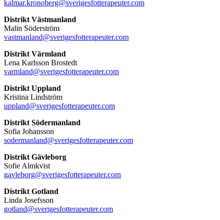
kalmar.kronoberg@sverigesfotterapeuter.com
Distrikt Västmanland
Malin Söderström
vastmanland@sverigesfotterapeuter.com
Distrikt Värmland
Lena Karlsson Brostedt
varmland@sverigesfotterapeuter.com
Distrikt Uppland
Kristina Lindström
uppland@sverigesfotterapeuter.com
Distrikt Södermanland
Sofia Johansson
sodermanland@sverigesfotterapeuter.com
Distrikt Gävleborg
Sofie Almkvist
gavleborg@sverigesfotterapeuter.com
Distrikt Gotland
Linda Josefsson
gotland@sverigesfotterapeuter.com