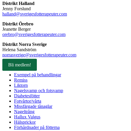
Distrikt Halland
Jenny Forslund
halland@sverigesfotterapeuter.com
Distrikt Örebro
Jeanette Berger
orebro@sverigesfotterapeuter.com
Distrikt Norra Sverige
Helena Sandström
norrasverige@sverigesfotterapeuter.com
Bli medlem!
Exempel på behandlingar
Remiss
Liktorn
Nagelsvamp och fotsvamp
Diabetesfötter
Fotvårtor/vårta
Missfärgade tånaglar
Nageltrång
Hallux Valgus
Hälsprickor
Förhårdnader på fötterna