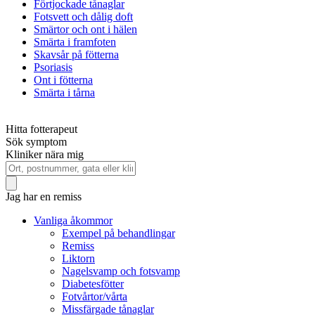
Förtjockade tånaglar
Fotsvett och dålig doft
Smärtor och ont i hälen
Smärta i framfoten
Skavsår på fötterna
Psoriasis
Ont i fötterna
Smärta i tårna
Hitta fotterapeut
Sök symptom
Kliniker nära mig
Jag har en remiss
Vanliga åkommor
Exempel på behandlingar
Remiss
Liktorn
Nagelsvamp och fotsvamp
Diabetesfötter
Fotvårtor/vårta
Missfärgade tånaglar