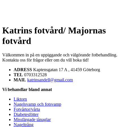
Katrins fotvård/ Majornas
fotvård
Välkommen in på en uppiggande och välgörande fotbehandling.
Kontakta oss för frågor eller om du vill boka tid!
ADRESS
Kaptensgatan 17 A , 41459 Göteborg
TEL
0703312528
MAIL
katrinsandell@gmail.com
Vi behandlar bland annat
Liktorn
Nagelsvamp och fotsvamp
Fotvårtor/vårta
Diabetesfötter
Missfärgade tånaglar
Nageltrång