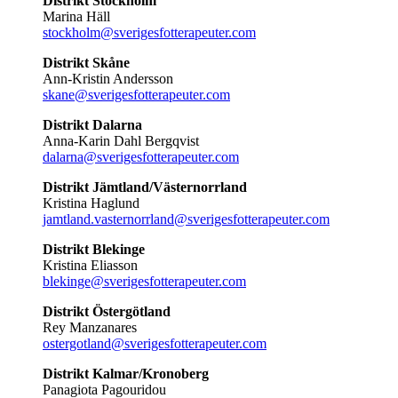
Distrikt Stockholm
Marina Häll
stockholm@sverigesfotterapeuter.com
Distrikt Skåne
Ann-Kristin Andersson
skane@sverigesfotterapeuter.com
Distrikt Dalarna
Anna-Karin Dahl Bergqvist
dalarna@sverigesfotterapeuter.com
Distrikt Jämtland/Västernorrland
Kristina Haglund
jamtland.vasternorrland@sverigesfotterapeuter.com
Distrikt Blekinge
Kristina Eliasson
blekinge@sverigesfotterapeuter.com
Distrikt Östergötland
Rey Manzanares
ostergotland@sverigesfotterapeuter.com
Distrikt Kalmar/Kronoberg
Panagiota Pagouridou