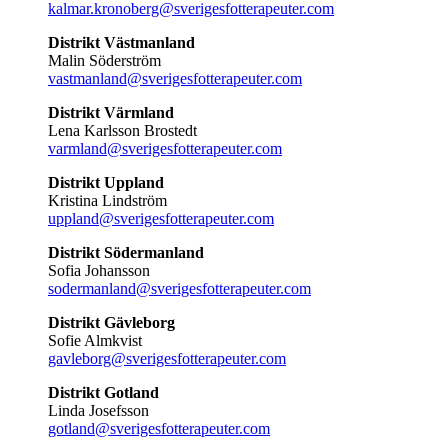
kalmar.kronoberg@sverigesfotterapeuter.com
Distrikt Västmanland
Malin Söderström
vastmanland@sverigesfotterapeuter.com
Distrikt Värmland
Lena Karlsson Brostedt
varmland@sverigesfotterapeuter.com
Distrikt Uppland
Kristina Lindström
uppland@sverigesfotterapeuter.com
Distrikt Södermanland
Sofia Johansson
sodermanland@sverigesfotterapeuter.com
Distrikt Gävleborg
Sofie Almkvist
gavleborg@sverigesfotterapeuter.com
Distrikt Gotland
Linda Josefsson
gotland@sverigesfotterapeuter.com