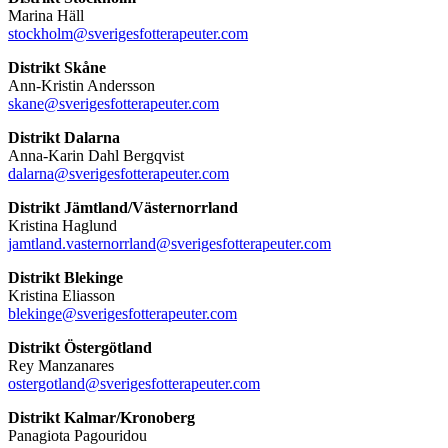
Marina Häll
stockholm@sverigesfotterapeuter.com
Distrikt Skåne
Ann-Kristin Andersson
skane@sverigesfotterapeuter.com
Distrikt Dalarna
Anna-Karin Dahl Bergqvist
dalarna@sverigesfotterapeuter.com
Distrikt Jämtland/Västernorrland
Kristina Haglund
jamtland.vasternorrland@sverigesfotterapeuter.com
Distrikt Blekinge
Kristina Eliasson
blekinge@sverigesfotterapeuter.com
Distrikt Östergötland
Rey Manzanares
ostergotland@sverigesfotterapeuter.com
Distrikt Kalmar/Kronoberg
Panagiota Pagouridou