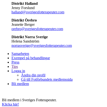
Distrikt Halland
Jenny Forslund
halland@sverigesfotterapeuter.com
Distrikt Örebro
Jeanette Berger
orebro@sverigesfotterapeuter.com
Distrikt Norra Sverige
Helena Sandström
norrasverige@sverigesfotterapeuter.com
Samarbeten
Exempel på behandlingar
Press
Tips
Logga in
Ändra din profil
Gå till Fotförbundets medlemssida
Bli medlem
Bli medlem i Sveriges Fotterapeuter.
Klicka här!