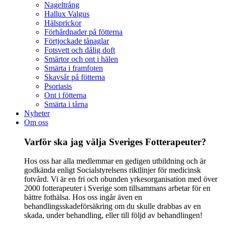
Nageltrång
Hallux Valgus
Hälsprickor
Förhårdnader på fötterna
Förtjockade tånaglar
Fotsvett och dålig doft
Smärtor och ont i hälen
Smärta i framfoten
Skavsår på fötterna
Psoriasis
Ont i fötterna
Smärta i tårna
Nyheter
Om oss
Varför ska jag välja Sveriges Fotterapeuter?
Hos oss har alla medlemmar en gedigen utbildning och är
godkända enligt Socialstyrelsens riktlinjer för medicinsk
fotvård. Vi är en fri och obunden yrkesorganisation med över
2000 fotterapeuter i Sverige som tillsammans arbetar för en
bättre fothälsa. Hos oss ingår även en
behandlingsskadeförsäkring om du skulle drabbas av en
skada, under behandling, eller till följd av behandlingen!