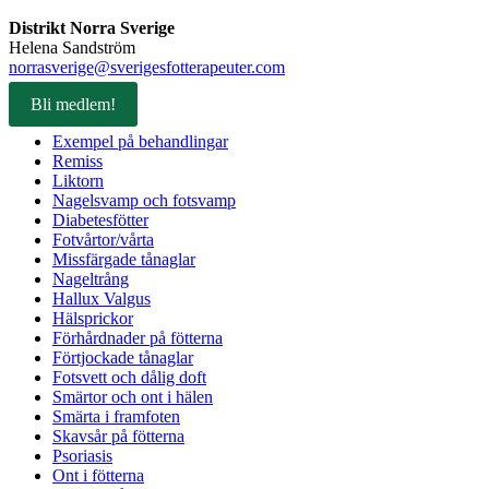
Distrikt Norra Sverige
Helena Sandström
norrasverige@sverigesfotterapeuter.com
Bli medlem!
Exempel på behandlingar
Remiss
Liktorn
Nagelsvamp och fotsvamp
Diabetesfötter
Fotvårtor/vårta
Missfärgade tånaglar
Nageltrång
Hallux Valgus
Hälsprickor
Förhårdnader på fötterna
Förtjockade tånaglar
Fotsvett och dålig doft
Smärtor och ont i hälen
Smärta i framfoten
Skavsår på fötterna
Psoriasis
Ont i fötterna