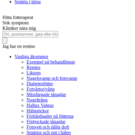
Smärta i tårna
Hitta fotterapeut
Sök symptom
Kliniker nära mig
Jag har en remiss
Vanliga åkommor
Exempel på behandlingar
Remiss
Liktorn
Nagelsvamp och fotsvamp
Diabetesfötter
Fotvårtor/vårta
Missfärgade tånaglar
Nageltrång
Hallux Valgus
Hälsprickor
Förhårdnader på fötterna
Förtjockade tånaglar
Fotsvett och dålig doft
Smärtor och ont i hälen