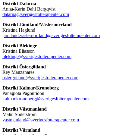
Distrikt Dalarna
Anna-Karin Dahl Bergqvist
dalarna@sverigesfotterapeuter.com
Distrikt Jämtland/Västernorrland
Kristina Haglund
jamtland.vasternorrland@sverigesfotterapeuter.com
Distrikt Blekinge
Kristina Eliasson
blekinge@sverigesfotterapeuter.com
Distrikt Östergötland
Rey Manzanares
ostergotland@sverigesfotterapeuter.com
Distrikt Kalmar/Kronoberg
Panagiota Pagouridou
kalmar.kronoberg@sverigesfotterapeuter.com
Distrikt Västmanland
Malin Söderström
vastmanland@sverigesfotterapeuter.com
Distrikt Värmland