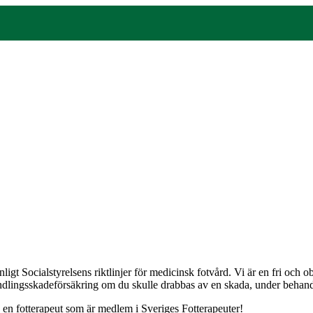
gt Socialstyrelsens riktlinjer för medicinsk fotvård. Vi är en fri och
andlingsskadeförsäkring om du skulle drabbas av en skada, under behandli
j en fotterapeut som är medlem i Sveriges Fotterapeuter!