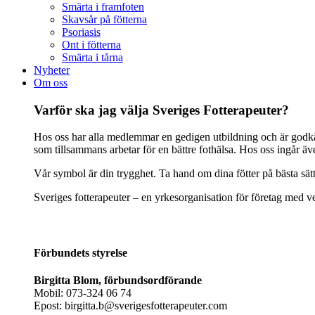
Smärta i framfoten
Skavsår på fötterna
Psoriasis
Ont i fötterna
Smärta i tårna
Nyheter
Om oss
Varför ska jag välja Sveriges Fotterapeuter?
Hos oss har alla medlemmar en gedigen utbildning och är godkänd
som tillsammans arbetar för en bättre fothälsa. Hos oss ingår ä
Vår symbol är din trygghet. Ta hand om dina fötter på bästa sät
Sveriges fotterapeuter – en yrkesorganisation för företag med ve
Förbundets styrelse
Birgitta Blom, förbundsordförande
Mobil: 073-324 06 74
Epost: birgitta.b@sverigesfotterapeuter.com