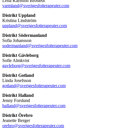
Lena Karlsson Brostedt
varmland@sverigesfotterapeuter.com
Distrikt Uppland
Kristina Lindström
uppland@sverigesfotterapeuter.com
Distrikt Södermanland
Sofia Johansson
sodermanland@sverigesfotterapeuter.com
Distrikt Gävleborg
Sofie Almkvist
gavleborg@sverigesfotterapeuter.com
Distrikt Gotland
Linda Josefsson
gotland@sverigesfotterapeuter.com
Distrikt Halland
Jenny Forslund
halland@sverigesfotterapeuter.com
Distrikt Örebro
Jeanette Berger
orebro@sverigesfotterapeuter.com