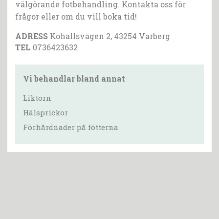
välgörande fotbehandling. Kontakta oss för
frågor eller om du vill boka tid!
ADRESS
Kohallsvägen 2, 43254 Varberg
TEL
0736423632
Vi behandlar bland annat
Liktorn
Hälsprickor
Förhårdnader på fötterna