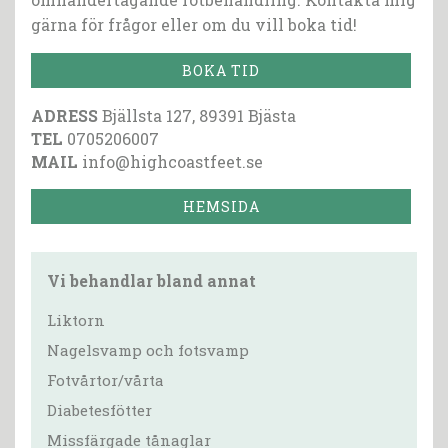
gärna för frågor eller om du vill boka tid!
BOKA TID
ADRESS
Bjällsta 127, 89391 Bjästa
TEL
0705206007
MAIL
info@highcoastfeet.se
HEMSIDA
Vi behandlar bland annat
Liktorn
Nagelsvamp och fotsvamp
Fotvårtor/vårta
Diabetesfötter
Missfärgade tånaglar