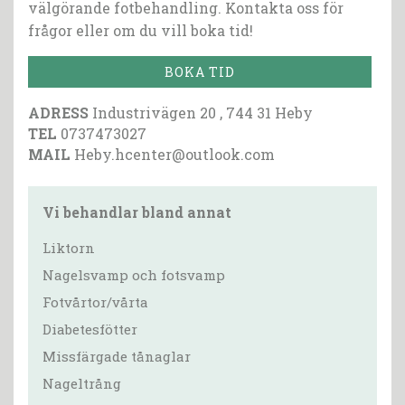
välgörande fotbehandling. Kontakta oss för
frågor eller om du vill boka tid!
BOKA TID
ADRESS
Industrivägen 20 , 744 31 Heby
TEL
0737473027
MAIL
Heby.hcenter@outlook.com
Vi behandlar bland annat
Liktorn
Nagelsvamp och fotsvamp
Fotvårtor/vårta
Diabetesfötter
Missfärgade tånaglar
Nageltrång