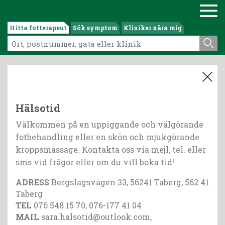
Hitta fotterapeut
Sök symptom
Kliniker nära mig
Hälsotid
Välkommen på en uppiggande och välgörande
fotbehandling eller en skön och mjukgörande
kroppsmassage. Kontakta oss via mejl, tel. eller
sms vid frågor eller om du vill boka tid!
ADRESS
Bergslagsvägen 33, 56241 Taberg, 562 41
Taberg
TEL
076 548 15 70, 076-177 41 04
MAIL
sara.halsotid@outlook.com,