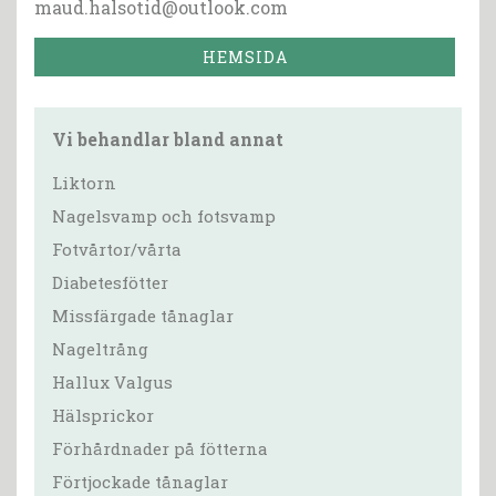
maud.halsotid@outlook.com
HEMSIDA
Vi behandlar bland annat
Liktorn
Nagelsvamp och fotsvamp
Fotvårtor/vårta
Diabetesfötter
Missfärgade tånaglar
Nageltrång
Hallux Valgus
Hälsprickor
Förhårdnader på fötterna
Förtjockade tånaglar