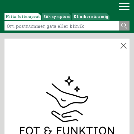
Hitta fotterapeut
Sök symptom
Kliniker nära mig