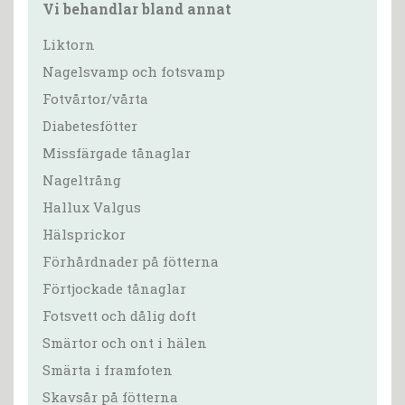
Vi behandlar bland annat
Liktorn
Nagelsvamp och fotsvamp
Fotvårtor/vårta
Diabetesfötter
Missfärgade tånaglar
Nageltrång
Hallux Valgus
Hälsprickor
Förhårdnader på fötterna
Förtjockade tånaglar
Fotsvett och dålig doft
Smärtor och ont i hälen
Smärta i framfoten
Skavsår på fötterna