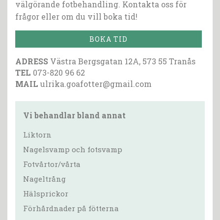
välgörande fotbehandling. Kontakta oss för
frågor eller om du vill boka tid!
BOKA TID
ADRESS
Västra Bergsgatan 12A, 573 55 Tranås
TEL
073-820 96 62
MAIL
ulrika.goafotter@gmail.com
Vi behandlar bland annat
Liktorn
Nagelsvamp och fotsvamp
Fotvårtor/vårta
Nageltrång
Hälsprickor
Förhårdnader på fötterna