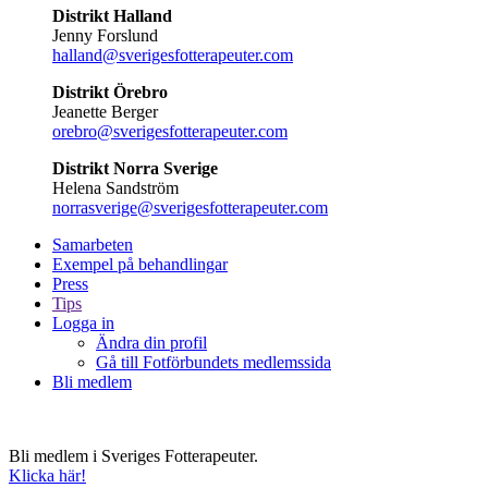
Distrikt Halland
Jenny Forslund
halland@sverigesfotterapeuter.com
Distrikt Örebro
Jeanette Berger
orebro@sverigesfotterapeuter.com
Distrikt Norra Sverige
Helena Sandström
norrasverige@sverigesfotterapeuter.com
Samarbeten
Exempel på behandlingar
Press
Tips
Logga in
Ändra din profil
Gå till Fotförbundets medlemssida
Bli medlem
Bli medlem i Sveriges Fotterapeuter.
Klicka här!