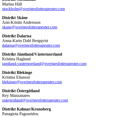
Marina Häll
stockholm@sverigesfotterapeuter.com
Distrikt Skåne
Ann-Kristin Andersson
skane@sverigesfotterapeuter.com
Distrikt Dalarna
Anna-Karin Dahl Bergqvist
dalarna@sverigesfotterapeuter.com
Distrikt Jämtland/Västernorrland
Kristina Haglund
jamtland.vasternorrland@sverigesfotterapeuter.com
Distrikt Blekinge
Kristina Eliasson
blekinge@sverigesfotterapeuter.com
Distrikt Östergötland
Rey Manzanares
ostergotland@sverigesfotterapeuter.com
Distrikt Kalmar/Kronoberg
Panagiota Pagouridou