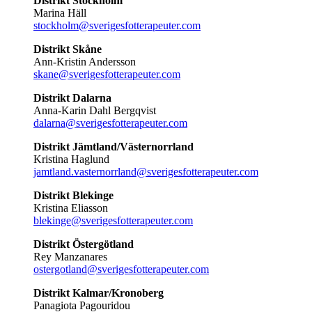
Distrikt Stockholm
Marina Häll
stockholm@sverigesfotterapeuter.com
Distrikt Skåne
Ann-Kristin Andersson
skane@sverigesfotterapeuter.com
Distrikt Dalarna
Anna-Karin Dahl Bergqvist
dalarna@sverigesfotterapeuter.com
Distrikt Jämtland/Västernorrland
Kristina Haglund
jamtland.vasternorrland@sverigesfotterapeuter.com
Distrikt Blekinge
Kristina Eliasson
blekinge@sverigesfotterapeuter.com
Distrikt Östergötland
Rey Manzanares
ostergotland@sverigesfotterapeuter.com
Distrikt Kalmar/Kronoberg
Panagiota Pagouridou