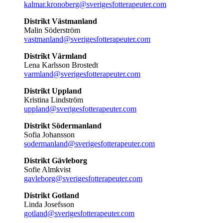
kalmar.kronoberg@sverigesfotterapeuter.com
Distrikt Västmanland
Malin Söderström
vastmanland@sverigesfotterapeuter.com
Distrikt Värmland
Lena Karlsson Brostedt
varmland@sverigesfotterapeuter.com
Distrikt Uppland
Kristina Lindström
uppland@sverigesfotterapeuter.com
Distrikt Södermanland
Sofia Johansson
sodermanland@sverigesfotterapeuter.com
Distrikt Gävleborg
Sofie Almkvist
gavleborg@sverigesfotterapeuter.com
Distrikt Gotland
Linda Josefsson
gotland@sverigesfotterapeuter.com