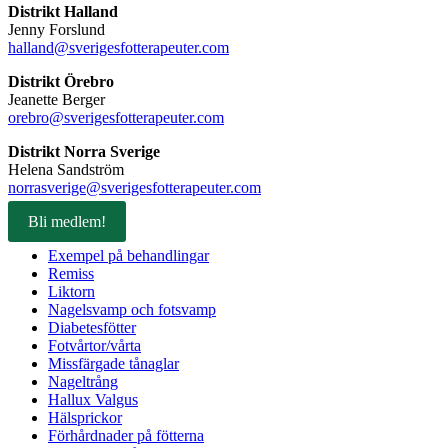
Distrikt Halland
Jenny Forslund
halland@sverigesfotterapeuter.com
Distrikt Örebro
Jeanette Berger
orebro@sverigesfotterapeuter.com
Distrikt Norra Sverige
Helena Sandström
norrasverige@sverigesfotterapeuter.com
Bli medlem!
Exempel på behandlingar
Remiss
Liktorn
Nagelsvamp och fotsvamp
Diabetesfötter
Fotvårtor/vårta
Missfärgade tånaglar
Nageltrång
Hallux Valgus
Hälsprickor
Förhårdnader på fötterna