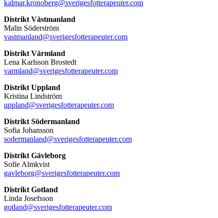
kalmar.kronoberg@sverigesfotterapeuter.com
Distrikt Västmanland
Malin Söderström
vastmanland@sverigesfotterapeuter.com
Distrikt Värmland
Lena Karlsson Brostedt
varmland@sverigesfotterapeuter.com
Distrikt Uppland
Kristina Lindström
uppland@sverigesfotterapeuter.com
Distrikt Södermanland
Sofia Johansson
sodermanland@sverigesfotterapeuter.com
Distrikt Gävleborg
Sofie Almkvist
gavleborg@sverigesfotterapeuter.com
Distrikt Gotland
Linda Josefsson
gotland@sverigesfotterapeuter.com