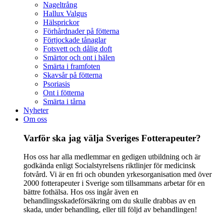
Nageltrång
Hallux Valgus
Hälsprickor
Förhårdnader på fötterna
Förtjockade tånaglar
Fotsvett och dålig doft
Smärtor och ont i hälen
Smärta i framfoten
Skavsår på fötterna
Psoriasis
Ont i fötterna
Smärta i tårna
Nyheter
Om oss
Varför ska jag välja Sveriges Fotterapeuter?
Hos oss har alla medlemmar en gedigen utbildning och är
godkända enligt Socialstyrelsens riktlinjer för medicinsk
fotvård. Vi är en fri och obunden yrkesorganisation med över
2000 fotterapeuter i Sverige som tillsammans arbetar för en
bättre fothälsa. Hos oss ingår även en
behandlingsskadeförsäkring om du skulle drabbas av en
skada, under behandling, eller till följd av behandlingen!