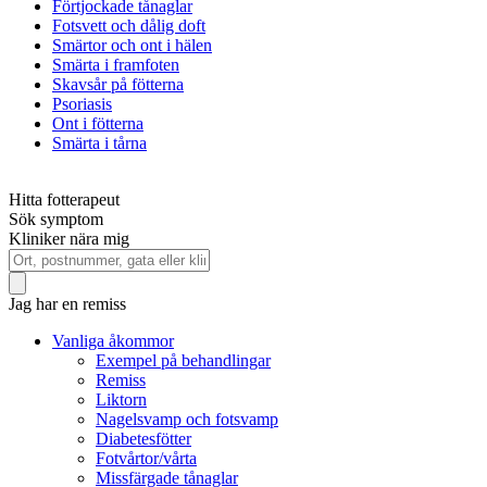
Förtjockade tånaglar
Fotsvett och dålig doft
Smärtor och ont i hälen
Smärta i framfoten
Skavsår på fötterna
Psoriasis
Ont i fötterna
Smärta i tårna
Hitta fotterapeut
Sök symptom
Kliniker nära mig
Jag har en remiss
Vanliga åkommor
Exempel på behandlingar
Remiss
Liktorn
Nagelsvamp och fotsvamp
Diabetesfötter
Fotvårtor/vårta
Missfärgade tånaglar