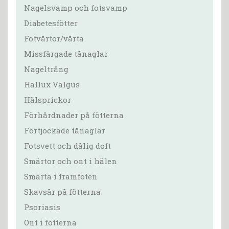
Nagelsvamp och fotsvamp
Diabetesfötter
Fotvårtor/vårta
Missfärgade tånaglar
Nageltrång
Hallux Valgus
Hälsprickor
Förhårdnader på fötterna
Förtjockade tånaglar
Fotsvett och dålig doft
Smärtor och ont i hälen
Smärta i framfoten
Skavsår på fötterna
Psoriasis
Ont i fötterna