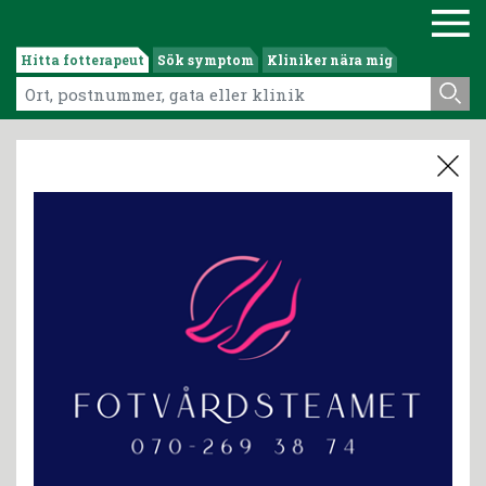
Hitta fotterapeut
Sök symptom
Kliniker nära mig