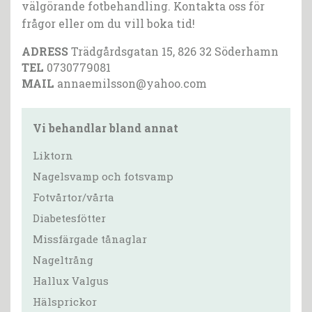
välgörande fotbehandling. Kontakta oss för
frågor eller om du vill boka tid!
ADRESS
Trädgårdsgatan 15, 826 32 Söderhamn
TEL
0730779081
MAIL
annaemilsson@yahoo.com
Vi behandlar bland annat
Liktorn
Nagelsvamp och fotsvamp
Fotvårtor/vårta
Diabetesfötter
Missfärgade tånaglar
Nageltrång
Hallux Valgus
Hälsprickor