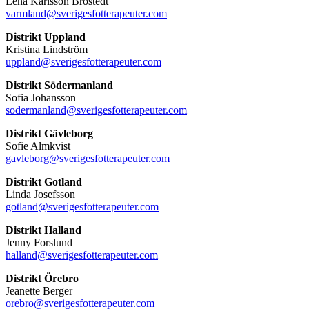
Lena Karlsson Brostedt
varmland@sverigesfotterapeuter.com
Distrikt Uppland
Kristina Lindström
uppland@sverigesfotterapeuter.com
Distrikt Södermanland
Sofia Johansson
sodermanland@sverigesfotterapeuter.com
Distrikt Gävleborg
Sofie Almkvist
gavleborg@sverigesfotterapeuter.com
Distrikt Gotland
Linda Josefsson
gotland@sverigesfotterapeuter.com
Distrikt Halland
Jenny Forslund
halland@sverigesfotterapeuter.com
Distrikt Örebro
Jeanette Berger
orebro@sverigesfotterapeuter.com