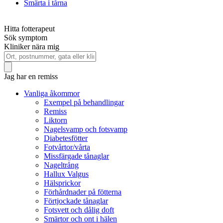
Smärta i tårna
Hitta fotterapeut
Sök symptom
Kliniker nära mig
Jag har en remiss
Vanliga åkommor
Exempel på behandlingar
Remiss
Liktorn
Nagelsvamp och fotsvamp
Diabetesfötter
Fotvårtor/vårta
Missfärgade tånaglar
Nageltrång
Hallux Valgus
Hälsprickor
Förhårdnader på fötterna
Förtjockade tånaglar
Fotsvett och dålig doft
Smärtor och ont i hälen