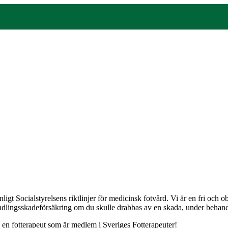
gt Socialstyrelsens riktlinjer för medicinsk fotvård. Vi är en fri och
andlingsskadeförsäkring om du skulle drabbas av en skada, under behandli
j en fotterapeut som är medlem i Sveriges Fotterapeuter!