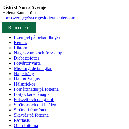
Distrikt Norra Sverige
Helena Sandström
norrasverige@sverigesfotterapeuter.com
Bli medlem!
Exempel på behandlingar
Remiss
Liktorn
Nagelsvamp och fotsvamp
Diabetesfötter
Fotvårtor/vårta
Missfärgade tånaglar
Nageltrång
Hallux Valgus
Hälsprickor
Förhårdnader på fötterna
Förtjockade tånaglar
Fotsvett och dålig doft
Smärtor och ont i hälen
Smärta i framfoten
Skavsår på fötterna
Psoriasis
Ont i fötterna