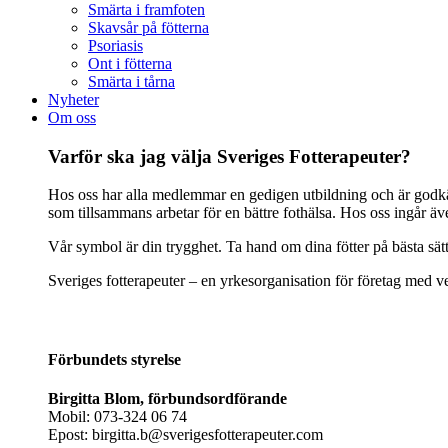
Smärta i framfoten
Skavsår på fötterna
Psoriasis
Ont i fötterna
Smärta i tårna
Nyheter
Om oss
Varför ska jag välja Sveriges Fotterapeuter?
Hos oss har alla medlemmar en gedigen utbildning och är godkänd
som tillsammans arbetar för en bättre fothälsa. Hos oss ingår ä
Vår symbol är din trygghet. Ta hand om dina fötter på bästa sät
Sveriges fotterapeuter – en yrkesorganisation för företag med ve
Förbundets styrelse
Birgitta Blom, förbundsordförande
Mobil: 073-324 06 74
Epost: birgitta.b@sverigesfotterapeuter.com