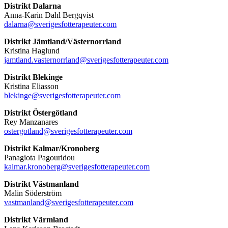
Distrikt Dalarna
Anna-Karin Dahl Bergqvist
dalarna@sverigesfotterapeuter.com
Distrikt Jämtland/Västernorrland
Kristina Haglund
jamtland.vasternorrland@sverigesfotterapeuter.com
Distrikt Blekinge
Kristina Eliasson
blekinge@sverigesfotterapeuter.com
Distrikt Östergötland
Rey Manzanares
ostergotland@sverigesfotterapeuter.com
Distrikt Kalmar/Kronoberg
Panagiota Pagouridou
kalmar.kronoberg@sverigesfotterapeuter.com
Distrikt Västmanland
Malin Söderström
vastmanland@sverigesfotterapeuter.com
Distrikt Värmland