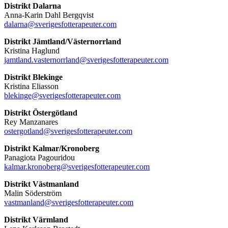
Distrikt Dalarna
Anna-Karin Dahl Bergqvist
dalarna@sverigesfotterapeuter.com
Distrikt Jämtland/Västernorrland
Kristina Haglund
jamtland.vasternorrland@sverigesfotterapeuter.com
Distrikt Blekinge
Kristina Eliasson
blekinge@sverigesfotterapeuter.com
Distrikt Östergötland
Rey Manzanares
ostergotland@sverigesfotterapeuter.com
Distrikt Kalmar/Kronoberg
Panagiota Pagouridou
kalmar.kronoberg@sverigesfotterapeuter.com
Distrikt Västmanland
Malin Söderström
vastmanland@sverigesfotterapeuter.com
Distrikt Värmland