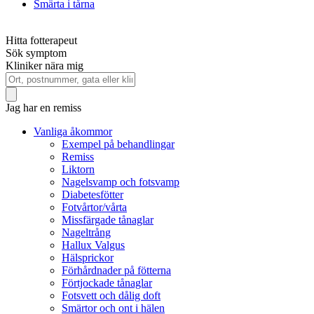
Smärta i tårna
Hitta fotterapeut
Sök symptom
Kliniker nära mig
Jag har en remiss
Vanliga åkommor
Exempel på behandlingar
Remiss
Liktorn
Nagelsvamp och fotsvamp
Diabetesfötter
Fotvårtor/vårta
Missfärgade tånaglar
Nageltrång
Hallux Valgus
Hälsprickor
Förhårdnader på fötterna
Förtjockade tånaglar
Fotsvett och dålig doft
Smärtor och ont i hälen