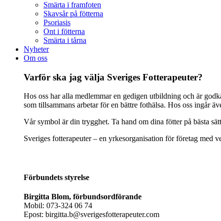
Smärta i framfoten
Skavsår på fötterna
Psoriasis
Ont i fötterna
Smärta i tårna
Nyheter
Om oss
Varför ska jag välja Sveriges Fotterapeuter?
Hos oss har alla medlemmar en gedigen utbildning och är godkänd
som tillsammans arbetar för en bättre fothälsa. Hos oss ingår ä
Vår symbol är din trygghet. Ta hand om dina fötter på bästa sät
Sveriges fotterapeuter – en yrkesorganisation för företag med ve
Förbundets styrelse
Birgitta Blom, förbundsordförande
Mobil: 073-324 06 74
Epost: birgitta.b@sverigesfotterapeuter.com