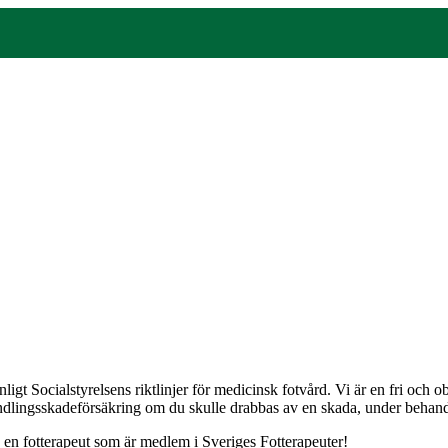
gt Socialstyrelsens riktlinjer för medicinsk fotvård. Vi är en fri och
andlingsskadeförsäkring om du skulle drabbas av en skada, under behandli
j en fotterapeut som är medlem i Sveriges Fotterapeuter!