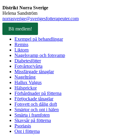
Distrikt Norra Sverige
Helena Sandström
norrasverige@sverigesfotterapeuter.com
Bli medlem!
Exempel på behandlingar
Remiss
Liktorn
Nagelsvamp och fotsvamp
Diabetesfötter
Fotvårtor/vårta
Missfärgade tånaglar
Nageltrång
Hallux Valgus
Hälsprickor
Förhårdnader på fötterna
Förtjockade tånaglar
Fotsvett och dålig doft
Smärtor och ont i hälen
Smärta i framfoten
Skavsår på fötterna
Psoriasis
Ont i fötterna