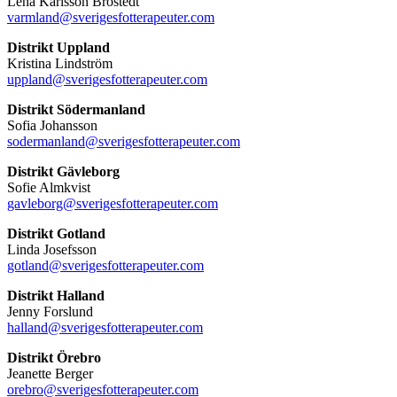
Lena Karlsson Brostedt
varmland@sverigesfotterapeuter.com
Distrikt Uppland
Kristina Lindström
uppland@sverigesfotterapeuter.com
Distrikt Södermanland
Sofia Johansson
sodermanland@sverigesfotterapeuter.com
Distrikt Gävleborg
Sofie Almkvist
gavleborg@sverigesfotterapeuter.com
Distrikt Gotland
Linda Josefsson
gotland@sverigesfotterapeuter.com
Distrikt Halland
Jenny Forslund
halland@sverigesfotterapeuter.com
Distrikt Örebro
Jeanette Berger
orebro@sverigesfotterapeuter.com