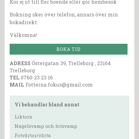
Kör ej ut till fler boende eller gör hembesök
Bokning sker över telefon, annars över min
bokadirekt.
Välkomna!
BOKA TID
ADRESS
Östergatan 39, Trelleborg , 23164
Trelleborg
TEL
0760-23 23 16
MAIL
Fotterna.fokus@gmail.com
Vi behandlar bland annat
Liktorn
Nagelsvamp och fotsvamp
Fotvårtor/vårta