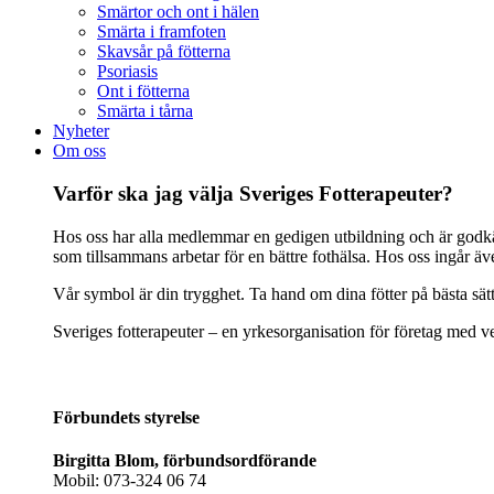
Smärtor och ont i hälen
Smärta i framfoten
Skavsår på fötterna
Psoriasis
Ont i fötterna
Smärta i tårna
Nyheter
Om oss
Varför ska jag välja Sveriges Fotterapeuter?
Hos oss har alla medlemmar en gedigen utbildning och är godkänd
som tillsammans arbetar för en bättre fothälsa. Hos oss ingår ä
Vår symbol är din trygghet. Ta hand om dina fötter på bästa sät
Sveriges fotterapeuter – en yrkesorganisation för företag med ve
Förbundets styrelse
Birgitta Blom, förbundsordförande
Mobil: 073-324 06 74