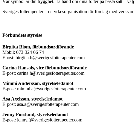
Vår symbol är din trygghet. Ta hand om dina fötter på bästa sätt – väl
Sveriges fotterapeuter – en yrkesorganisation för företag med verksamh
Förbundets styrelse
Birgitta Blom, förbundsordförande
Mobil: 073-324 06 74
Epost: birgitta.b@sverigesfotterapeuter.com
Carina Hansols, vice förbundsordförande
E-post: carina.h@sverigesfotterapeuter.com
Mimmi Andersson, styrelseledamot
E-post: mimmi.a@sverigesfotterapeuter.com
Åsa Axelsson, styrelseledamot
E-post: asa.a@sverigesfotterapeuter.com
Jenny Forslund, styrelseledamot
E-post: jenny.f@sverigesfotterapeuter.com