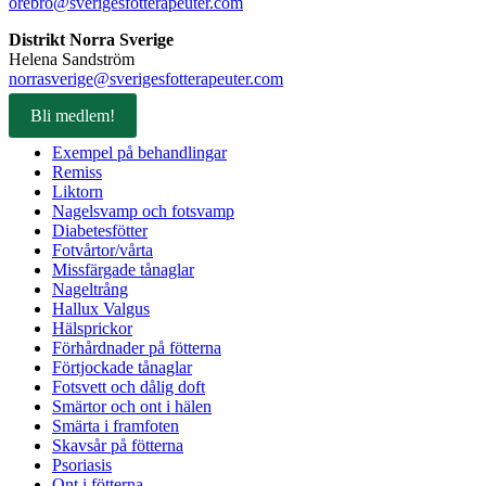
orebro@sverigesfotterapeuter.com
Distrikt Norra Sverige
Helena Sandström
norrasverige@sverigesfotterapeuter.com
Bli medlem!
Exempel på behandlingar
Remiss
Liktorn
Nagelsvamp och fotsvamp
Diabetesfötter
Fotvårtor/vårta
Missfärgade tånaglar
Nageltrång
Hallux Valgus
Hälsprickor
Förhårdnader på fötterna
Förtjockade tånaglar
Fotsvett och dålig doft
Smärtor och ont i hälen
Smärta i framfoten
Skavsår på fötterna
Psoriasis
Ont i fötterna