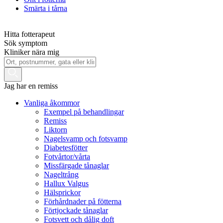
Smärta i tårna
Hitta fotterapeut
Sök symptom
Kliniker nära mig
Jag har en remiss
Vanliga åkommor
Exempel på behandlingar
Remiss
Liktorn
Nagelsvamp och fotsvamp
Diabetesfötter
Fotvårtor/vårta
Missfärgade tånaglar
Nageltrång
Hallux Valgus
Hälsprickor
Förhårdnader på fötterna
Förtjockade tånaglar
Fotsvett och dålig doft