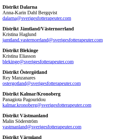
Distrikt Dalarna
Anna-Karin Dahl Bergqvist
dalarna@sverigesfotterapeuter.com
Distrikt Jämtland/Västernorrland
Kristina Haglund
jamtland.vasternorrland@sverigesfotterapeuter.com
Distrikt Blekinge
Kristina Eliasson
blekinge@sverigesfotterapeuter.com
Distrikt Östergötland
Rey Manzanares
ostergotland@sverigesfotterapeuter.com
Distrikt Kalmar/Kronoberg
Panagiota Pagouridou
kalmar.kronoberg@sverigesfotterapeuter.com
Distrikt Västmanland
Malin Söderström
vastmanland@sverigesfotterapeuter.com
Distrikt Värmland