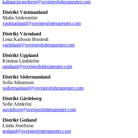
kalmar.kronoberg@sverigesfotterapeuter.com
Distrikt Västmanland
Malin Söderström
vastmanland@sverigesfotterapeuter.com
Distrikt Värmland
Lena Karlsson Brostedt
varmland@sverigesfotterapeuter.com
Distrikt Uppland
Kristina Lindström
uppland@sverigesfotterapeuter.com
Distrikt Södermanland
Sofia Johansson
sodermanland@sverigesfotterapeuter.com
Distrikt Gävleborg
Sofie Almkvist
gavleborg@sverigesfotterapeuter.com
Distrikt Gotland
Linda Josefsson
gotland@sverigesfotterapeuter.com