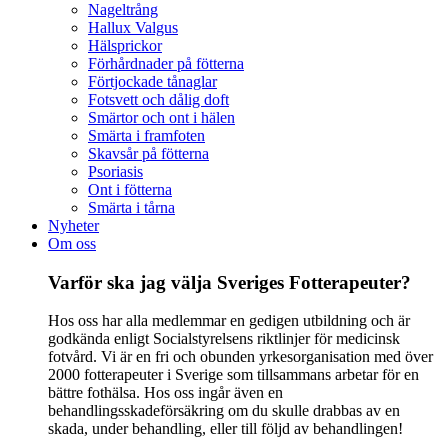
Nageltrång
Hallux Valgus
Hälsprickor
Förhårdnader på fötterna
Förtjockade tånaglar
Fotsvett och dålig doft
Smärtor och ont i hälen
Smärta i framfoten
Skavsår på fötterna
Psoriasis
Ont i fötterna
Smärta i tårna
Nyheter
Om oss
Varför ska jag välja Sveriges Fotterapeuter?
Hos oss har alla medlemmar en gedigen utbildning och är
godkända enligt Socialstyrelsens riktlinjer för medicinsk
fotvård. Vi är en fri och obunden yrkesorganisation med över
2000 fotterapeuter i Sverige som tillsammans arbetar för en
bättre fothälsa. Hos oss ingår även en
behandlingsskadeförsäkring om du skulle drabbas av en
skada, under behandling, eller till följd av behandlingen!