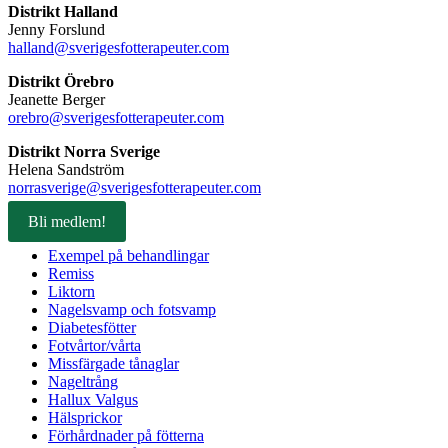
Distrikt Halland
Jenny Forslund
halland@sverigesfotterapeuter.com
Distrikt Örebro
Jeanette Berger
orebro@sverigesfotterapeuter.com
Distrikt Norra Sverige
Helena Sandström
norrasverige@sverigesfotterapeuter.com
Bli medlem!
Exempel på behandlingar
Remiss
Liktorn
Nagelsvamp och fotsvamp
Diabetesfötter
Fotvårtor/vårta
Missfärgade tånaglar
Nageltrång
Hallux Valgus
Hälsprickor
Förhårdnader på fötterna