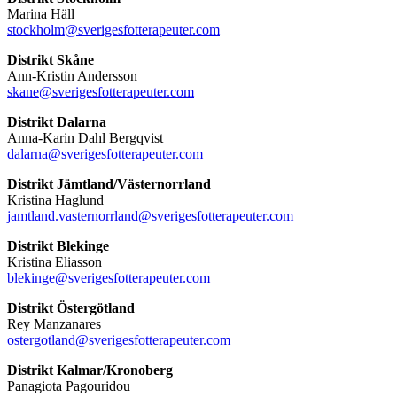
Marina Häll
stockholm@sverigesfotterapeuter.com
Distrikt Skåne
Ann-Kristin Andersson
skane@sverigesfotterapeuter.com
Distrikt Dalarna
Anna-Karin Dahl Bergqvist
dalarna@sverigesfotterapeuter.com
Distrikt Jämtland/Västernorrland
Kristina Haglund
jamtland.vasternorrland@sverigesfotterapeuter.com
Distrikt Blekinge
Kristina Eliasson
blekinge@sverigesfotterapeuter.com
Distrikt Östergötland
Rey Manzanares
ostergotland@sverigesfotterapeuter.com
Distrikt Kalmar/Kronoberg
Panagiota Pagouridou