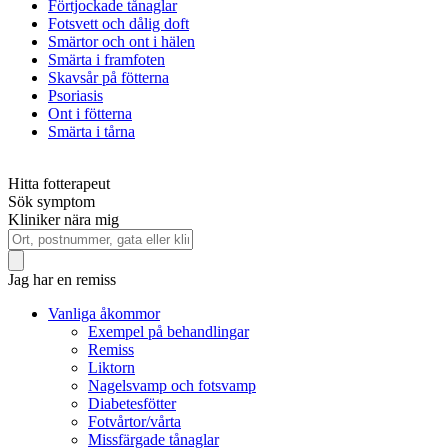
Förtjockade tånaglar
Fotsvett och dålig doft
Smärtor och ont i hälen
Smärta i framfoten
Skavsår på fötterna
Psoriasis
Ont i fötterna
Smärta i tårna
Hitta fotterapeut
Sök symptom
Kliniker nära mig
Jag har en remiss
Vanliga åkommor
Exempel på behandlingar
Remiss
Liktorn
Nagelsvamp och fotsvamp
Diabetesfötter
Fotvårtor/vårta
Missfärgade tånaglar