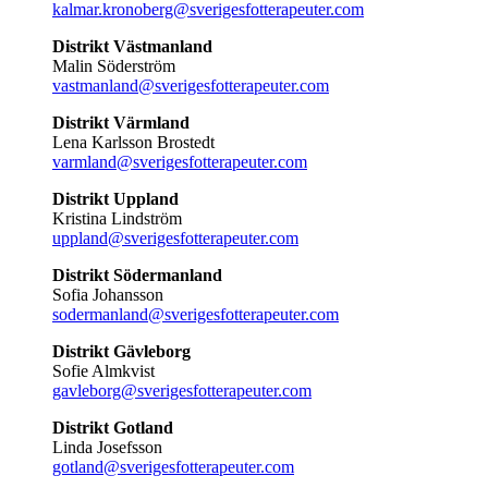
kalmar.kronoberg@sverigesfotterapeuter.com
Distrikt Västmanland
Malin Söderström
vastmanland@sverigesfotterapeuter.com
Distrikt Värmland
Lena Karlsson Brostedt
varmland@sverigesfotterapeuter.com
Distrikt Uppland
Kristina Lindström
uppland@sverigesfotterapeuter.com
Distrikt Södermanland
Sofia Johansson
sodermanland@sverigesfotterapeuter.com
Distrikt Gävleborg
Sofie Almkvist
gavleborg@sverigesfotterapeuter.com
Distrikt Gotland
Linda Josefsson
gotland@sverigesfotterapeuter.com