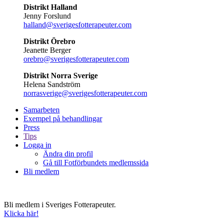
Distrikt Halland
Jenny Forslund
halland@sverigesfotterapeuter.com
Distrikt Örebro
Jeanette Berger
orebro@sverigesfotterapeuter.com
Distrikt Norra Sverige
Helena Sandström
norrasverige@sverigesfotterapeuter.com
Samarbeten
Exempel på behandlingar
Press
Tips
Logga in
Ändra din profil
Gå till Fotförbundets medlemssida
Bli medlem
Bli medlem i Sveriges Fotterapeuter.
Klicka här!