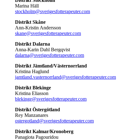
Distrikt Stockholm
Marina Häll
stockholm@sverigesfotterapeuter.com
Distrikt Skåne
Ann-Kristin Andersson
skane@sverigesfotterapeuter.com
Distrikt Dalarna
Anna-Karin Dahl Bergqvist
dalarna@sverigesfotterapeuter.com
Distrikt Jämtland/Västernorrland
Kristina Haglund
jamtland.vasternorrland@sverigesfotterapeuter.com
Distrikt Blekinge
Kristina Eliasson
blekinge@sverigesfotterapeuter.com
Distrikt Östergötland
Rey Manzanares
ostergotland@sverigesfotterapeuter.com
Distrikt Kalmar/Kronoberg
Panagiota Pagouridou