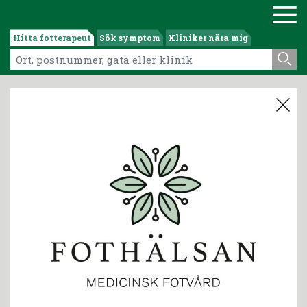
Hitta fotterapeut
Sök symptom
Kliniker nära mig