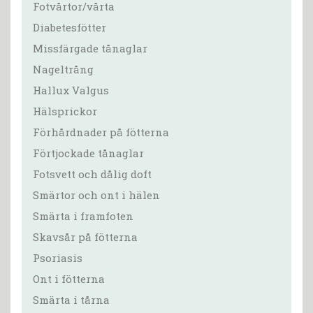
Fotvårtor/vårta
Diabetesfötter
Missfärgade tånaglar
Nageltrång
Hallux Valgus
Hälsprickor
Förhårdnader på fötterna
Förtjockade tånaglar
Fotsvett och dålig doft
Smärtor och ont i hälen
Smärta i framfoten
Skavsår på fötterna
Psoriasis
Ont i fötterna
Smärta i tårna