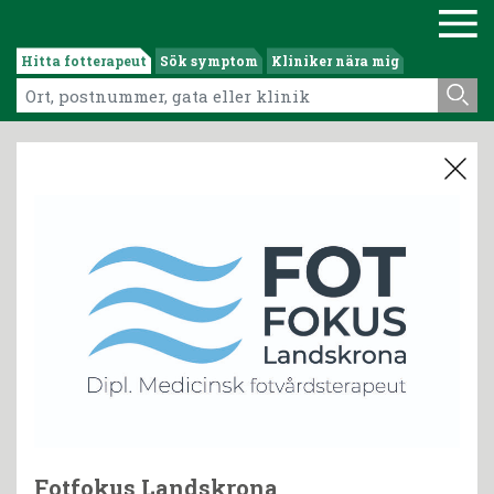
Hitta fotterapeut
Sök symptom
Kliniker nära mig
Fotfokus Landskrona