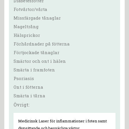
Diabetesfötter
Fotvårtor/vårta
Missfärgade tånaglar
Nageltrång
Hälsprickor
Förhårdnader på fötterna
Förtjockade tånaglar
Smärtor och ont i hälen
Smärta i framfoten
Psoriasis
Ont i fötterna
Smärta i tårna
Övrigt:
Medicinsk Laser för inflammationer i foten samt
djupsittande och besvärliga vårtor.