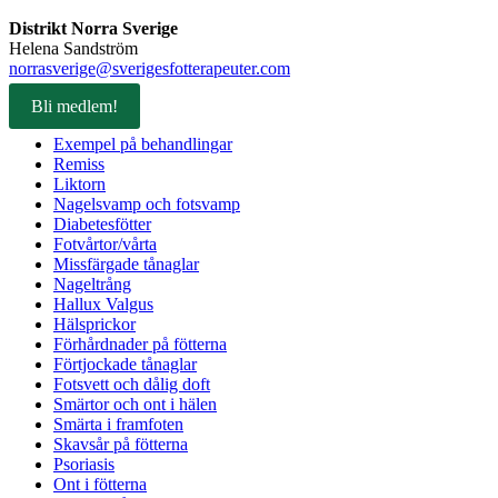
Distrikt Norra Sverige
Helena Sandström
norrasverige@sverigesfotterapeuter.com
Bli medlem!
Exempel på behandlingar
Remiss
Liktorn
Nagelsvamp och fotsvamp
Diabetesfötter
Fotvårtor/vårta
Missfärgade tånaglar
Nageltrång
Hallux Valgus
Hälsprickor
Förhårdnader på fötterna
Förtjockade tånaglar
Fotsvett och dålig doft
Smärtor och ont i hälen
Smärta i framfoten
Skavsår på fötterna
Psoriasis
Ont i fötterna