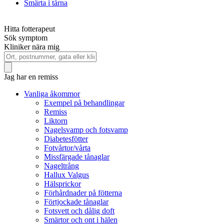
Smärta i tårna
Hitta fotterapeut
Sök symptom
Kliniker nära mig
Jag har en remiss
Vanliga åkommor
Exempel på behandlingar
Remiss
Liktorn
Nagelsvamp och fotsvamp
Diabetesfötter
Fotvårtor/vårta
Missfärgade tånaglar
Nageltrång
Hallux Valgus
Hälsprickor
Förhårdnader på fötterna
Förtjockade tånaglar
Fotsvett och dålig doft
Smärtor och ont i hälen