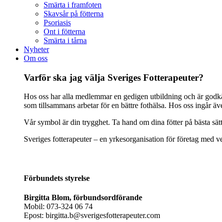
Smärta i framfoten
Skavsår på fötterna
Psoriasis
Ont i fötterna
Smärta i tårna
Nyheter
Om oss
Varför ska jag välja Sveriges Fotterapeuter?
Hos oss har alla medlemmar en gedigen utbildning och är godkänd
som tillsammans arbetar för en bättre fothälsa. Hos oss ingår ä
Vår symbol är din trygghet. Ta hand om dina fötter på bästa sät
Sveriges fotterapeuter – en yrkesorganisation för företag med ve
Förbundets styrelse
Birgitta Blom, förbundsordförande
Mobil: 073-324 06 74
Epost: birgitta.b@sverigesfotterapeuter.com