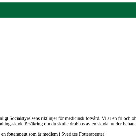
gt Socialstyrelsens riktlinjer för medicinsk fotvård. Vi är en fri och
andlingsskadeförsäkring om du skulle drabbas av en skada, under behandli
j en fotterapeut som är medlem i Sveriges Fotterapeuter!