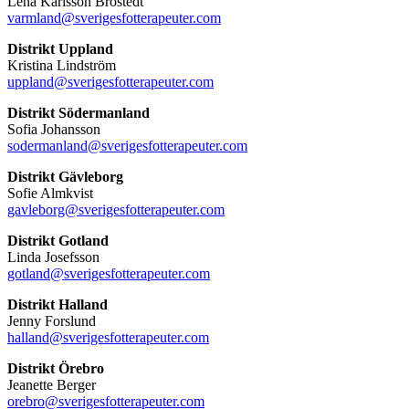
Lena Karlsson Brostedt
varmland@sverigesfotterapeuter.com
Distrikt Uppland
Kristina Lindström
uppland@sverigesfotterapeuter.com
Distrikt Södermanland
Sofia Johansson
sodermanland@sverigesfotterapeuter.com
Distrikt Gävleborg
Sofie Almkvist
gavleborg@sverigesfotterapeuter.com
Distrikt Gotland
Linda Josefsson
gotland@sverigesfotterapeuter.com
Distrikt Halland
Jenny Forslund
halland@sverigesfotterapeuter.com
Distrikt Örebro
Jeanette Berger
orebro@sverigesfotterapeuter.com