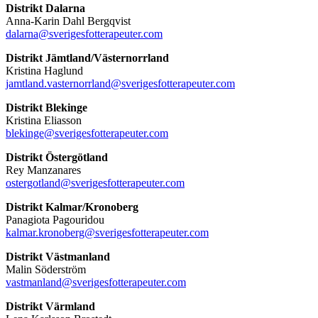
Distrikt Dalarna
Anna-Karin Dahl Bergqvist
dalarna@sverigesfotterapeuter.com
Distrikt Jämtland/Västernorrland
Kristina Haglund
jamtland.vasternorrland@sverigesfotterapeuter.com
Distrikt Blekinge
Kristina Eliasson
blekinge@sverigesfotterapeuter.com
Distrikt Östergötland
Rey Manzanares
ostergotland@sverigesfotterapeuter.com
Distrikt Kalmar/Kronoberg
Panagiota Pagouridou
kalmar.kronoberg@sverigesfotterapeuter.com
Distrikt Västmanland
Malin Söderström
vastmanland@sverigesfotterapeuter.com
Distrikt Värmland